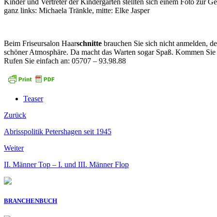
Kinder und Vertreter der Kindergärten stellten sich einem Foto zur G
ganz links: Michaela Tränkle, mitte: Elke Jasper
Beim Friseursalon Haar
schnitte
brauchen Sie sich nicht anmelden, de
schöner Atmosphäre. Da macht das Warten sogar Spaß. Kommen Sie 
Rufen Sie einfach an: 05707 – 93.98.88
Teaser
Zurück
Abrisspolitik Petershagen seit 1945
Weiter
II. Männer Top – I. und III. Männer Flop
BRANCHENBUCH