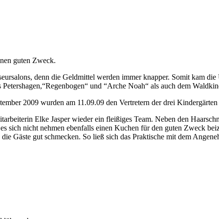
einen guten Zweck.
seursalons, denn die Geldmittel werden immer knapper. Somit kam die U
aus Petershagen,“Regenbogen“ und “Arche Noah“ als auch dem Waldkind
ptember 2009 wurden am 11.09.09 den Vertretern der drei Kindergärten
tarbeiterin Elke Jasper wieder ein fleißiges Team. Neben den Haarsc
eß es sich nicht nehmen ebenfalls einen Kuchen für den guten Zweck
h die Gäste gut schmecken. So ließ sich das Praktische mit dem Ange