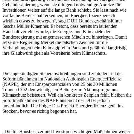
Gebäudesanierung, wenn sie dringend notwendige Anreize für
Investitionen weiter auf die lange Bank schiebt. Sie lässt nach wie
vor keine Bereitschaft erkennen, im Energieeffizienzbereich
wirklich etwas zu bewegen“, sagt DUH Bundesgeschäftsführer
Sascha Müller-Kraenner. Er betont, dass bereits im laufenden
Haushalt verfehlt wurde, die Energie- und Klimaziele der
Bundesregierung mit angemessenen Mitteln zu hinterlegen. Damit
setze die Regierung Merkel die falschen Zeichen für die
Verhandlungen beim Klimagipfel in Paris und gefährde langfristig
ihre Glaubwürdigkeit als Vorreiterin beim Klimaschutz.
Die angekündigten Steuerabschreibungen sind zentraler Teil der
Sofortmaßnahmen im Nationalen Aktionsplan Energieeffizienz
(NAPE), der mit Einsparpotenzialen von 25 bis 30 Millionen
Tonnen CO2 den wichtigsten Beitrag zum Aktionsprogramm
Klimaschutz beisteuert. Weil ein konkreter Zeitplan fehlt, bleiben die
Sofortmaßnahmen des NAPE aus Sicht der DUH jedoch
unverbindlich. Die Folge: Das Projekt Energieeffizienz gerät ins
Stocken, bevor es richtig begonnen hat.
„Die für Hausbesitzer und Investoren wichtigen Maßnahmen weiter