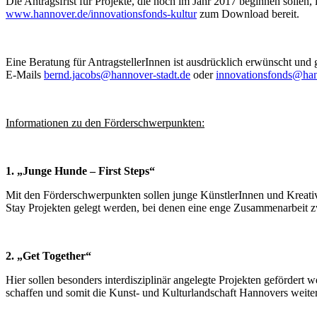
Die Antragsfrist für Projekte, die noch im Jahr 2017 beginnen sollen,
www.hannover.de/innovationsfonds-kultur
zum Download bereit.
Eine Beratung für AntragstellerInnen ist ausdrücklich erwünscht und
E-Mails
bernd.jacobs@hannover-stadt.de
oder
innovationsfonds@han
Informationen zu den Förderschwerpunkten:
1. „Junge Hunde – First Steps“
Mit den Förderschwerpunkten sollen junge KünstlerInnen und Kreati
Stay Projekten gelegt werden, bei denen eine enge Zusammenarbeit 
2. „Get Together“
Hier sollen besonders interdisziplinär angelegte Projekten gefördert
schaffen und somit die Kunst- und Kulturlandschaft Hannovers weite