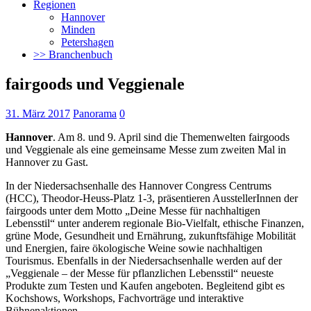
Regionen
Hannover
Minden
Petershagen
>> Branchenbuch
fairgoods und Veggienale
31. März 2017
Panorama
0
Hannover
. Am 8. und 9. April sind die Themenwelten fairgoods
und Veggienale als eine gemeinsame Messe zum zweiten Mal in
Hannover zu Gast.
In der Niedersachsenhalle des Hannover Congress Centrums
(HCC), Theodor-Heuss-Platz 1-3, präsentieren
AusstellerInnen der
fairgoods unter dem Motto „Deine Messe für nachhaltigen
Lebensstil“ unter anderem regionale Bio-Vielfalt, ethische Finanzen,
grüne Mode, Gesundheit und Ernährung, zukunftsfähige Mobilität
und Energien, faire ökologische Weine sowie nachhaltigen
Tourismus. Ebenfalls in der Niedersachsenhalle werden auf der
„Veggienale – der Messe für pflanzlichen Lebensstil“ neueste
Produkte zum Testen und Kaufen angeboten. Begleitend gibt es
Kochshows, Workshops, Fachvorträge und interaktive
Bühnenaktionen.