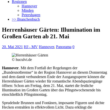
Regionen
Hannover
Minden
Petershagen
>> Branchenbuch
Herrenhäuser Gärten: Illumination im
Großen Garten ab 21. Mai
20. Mai 2021
HJ - MV
Hannover
,
Panorama
0
© huculvi.de
Hannover
. Mit dem Fortfall der Regelungen der
„Bundesnotbremse“ in der Region Hannover an diesem Donnerstag
und dem damit verbundenen Ende der Ausgangssperre können die
Herrenhäuser Gärten
wieder für romantische Abendspaziergänge
öffnen: Schon am Freitag, dem 21. Mai, startet die festliche
Illumination im Großen Garten über das Pfingstwochenende bis
einschließlich Pfingstmontag.
Sprudelnde Brunnen und Fontänen, imposante Figuren und dichte
Hecken erstrahlen in effektvollem Licht. Dazu erklingt die