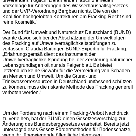
unverändert möglich. Daran ändern auch die neuen
Vorschläge für Änderungen des Wasserhaushaltsgesetzes
und der UVP-Verordnung Bergbau nichts. Die von der
Koalition hochgelobten Korrekturen am Fracking-Recht sind
reine Kosmetik.“
Der Bund für Umwelt und Naturschutz Deutschland (BUND)
warnte davor, sich bei der Abschätzung der Umweltfolgen
des Fracking auf Umweltverträglichkeitsprüfungen zu
verlassen. Claudia Baitinger, BUND-Expertin für Fracking:
„Erfahrungsgemäß dient das Instrument der
Umweltverträglichkeitsprüfung bei der Zerstörung natürlicher
Lebensgrundlagen oft nur als Feigenblatt. Es bietet
letztendlich keine Gewähr für die Vermeidung von Schäden
an Mensch und Umwelt. Um die Grund- und
Trinkwasserressourcen in Deutschland umfassend schützen
zu können, muss die riskante Methode des Fracking generell
verboten werden.“
Um der Forderung nach einem Fracking-Verbot Nachdruck
zu verleihen, hat der BUND einen Gesetzesvorschlag zur
Änderung des Bundesberggesetzes erarbeitet. Bereits jetzt
untersagt dieses Gesetz Fördermethoden für Bodenschätze,
wenn ihr „überwiegende öffentliche Interessen