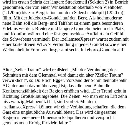
wird im ersten Schritt der längere Streckenteil (Sektion 2) in Betrieb
genommen, der von einer Winkelstation oberhalb von Viehhofen
(1.120 m) bis zur Bergstation auf dem Salersbachköpfl (1.920 m)
führt. Mit der Jukeboxx-Gondel auf den Berg. Als hochmoderne
neue Bahn soll die Berg- und Talfahrt zu einem ganz besonderen
Erlebnis werden. Breitere und längere Gondeln bieten mehr Platz
und Komfort während eine fast geräuschlose Auffahrt ein Gefühl
des Schwebens vermittelt. Der „zellamseeXpress“ wartet zudem mit
einer kostenfreien WLAN Verbindung in jeder Gondel sowie einer
Weltneuheit in Form von insgesamt sechs Jukeboxx-Gondeln auf.
Alter „Zeller Traum“ wird realisiert. „Mit der Verbindung der
Schmitten mit dem Glemmtal wird damit ein alter ?Zeller Traum?
verwirklicht“, so Dr. Erich Egger, Vorstand der Schmittenhöhebahn
AG, der auch davon überzeugt ist, dass die neue Bahn die
Konkurrenzfähigkeit der Region erhöhen wird. „Der Trend geht in
Richtung Großskiraumgebiete. Die Zeiten, wo man einen Lift zehn-
bis zwanzig-Mal benützt hat, sind vorbei. Mit dem
„zellamseeXpress“ können wir eine Verbindung schaffen, die dem
Gast eine unglaubliche Auswahl bietet. Das wird die gesamte
Region in eine neue Dimension katapultieren und verspricht
gemeinsamen Erfolg für viele Jahre.“