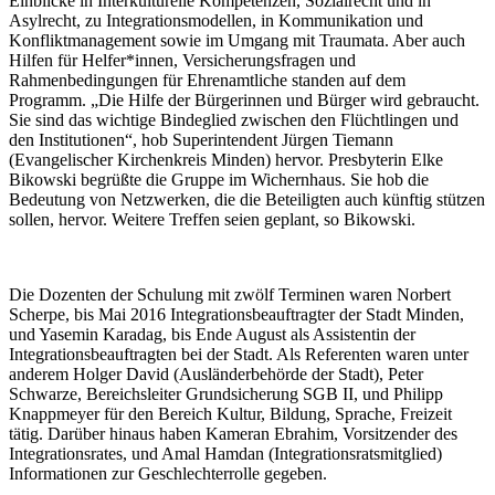
Einblicke in Interkulturelle Kompetenzen, Sozialrecht und in
Asylrecht, zu Integrationsmodellen, in Kommunikation und
Konfliktmanagement sowie im Umgang mit Traumata. Aber auch
Hilfen für Helfer*innen, Versicherungsfragen und
Rahmenbedingungen für Ehrenamtliche standen auf dem
Programm. „Die Hilfe der Bürgerinnen und Bürger wird gebraucht.
Sie sind das wichtige Bindeglied zwischen den Flüchtlingen und
den Institutionen“, hob Superintendent Jürgen Tiemann
(Evangelischer Kirchenkreis Minden) hervor. Presbyterin Elke
Bikowski begrüßte die Gruppe im Wichernhaus. Sie hob die
Bedeutung von Netzwerken, die die Beteiligten auch künftig stützen
sollen, hervor. Weitere Treffen seien geplant, so Bikowski.
Die Dozenten der Schulung mit zwölf Terminen waren Norbert
Scherpe, bis Mai 2016 Integrationsbeauftragter der Stadt Minden,
und Yasemin Karadag, bis Ende August als Assistentin der
Integrationsbeauftragten bei der Stadt. Als Referenten waren unter
anderem Holger David (Ausländerbehörde der Stadt), Peter
Schwarze, Bereichsleiter Grundsicherung SGB II, und Philipp
Knappmeyer für den Bereich Kultur, Bildung, Sprache, Freizeit
tätig. Darüber hinaus haben Kameran Ebrahim, Vorsitzender des
Integrationsrates, und Amal Hamdan (Integrationsratsmitglied)
Informationen zur Geschlechterrolle gegeben.