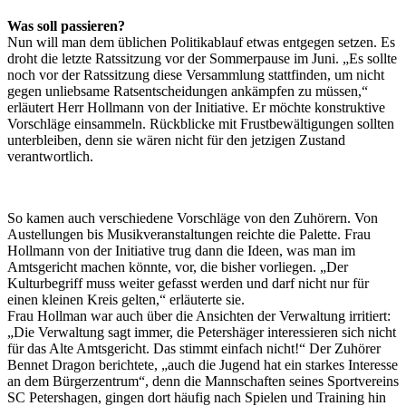
Was soll passieren?
Nun will man dem üblichen Politikablauf etwas entgegen setzen. Es
droht die letzte Ratssitzung vor der Sommerpause im Juni. „Es sollte
noch vor der Ratssitzung diese Versammlung stattfinden, um nicht
gegen unliebsame Ratsentscheidungen ankämpfen zu müssen,“
erläutert Herr Hollmann von der Initiative. Er möchte konstruktive
Vorschläge einsammeln. Rückblicke mit Frustbewältigungen sollten
unterbleiben, denn sie wären nicht für den jetzigen Zustand
verantwortlich.
So kamen auch verschiedene Vorschläge von den Zuhörern. Von
Austellungen bis Musikveranstaltungen reichte die Palette. Frau
Hollmann von der Initiative trug dann die Ideen, was man im
Amtsgericht machen könnte, vor, die bisher vorliegen. „Der
Kulturbegriff muss weiter gefasst werden und darf nicht nur für
einen kleinen Kreis gelten,“ erläuterte sie.
Frau Hollman war auch über die Ansichten der Verwaltung irritiert:
„Die Verwaltung sagt immer, die Petershäger interessieren sich nicht
für das Alte Amtsgericht. Das stimmt einfach nicht!“ Der Zuhörer
Bennet Dragon berichtete, „auch die Jugend hat ein starkes Interesse
an dem Bürgerzentrum“, denn die Mannschaften seines Sportvereins
SC Petershagen, gingen dort häufig nach Spielen und Training hin