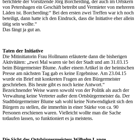
berichtete der Vorsitzende Jörg Borcherding, der auch im Ortskern
von Petershagen ein Geschäft betreibt und Vermieter von mehreren
Läden ist. Borcherding:“ Bei den ersten zwei Treffen war ich noch
beteiligt, dann hatte ich den Eindruck, dass die Initiative eher allein
tätig sein wollte.“
Das fängt ja gut an.
Taten der Initiative
Die Mitinitiatorin Frau Hollmann erläuterte dann die bisherigen
Aktivitäten: „zwei Mal waren sie bei der Stadt und am 31.03.15
beim Bürgermeister Blume. Außer einem Artikel in der heimischen
Presse am nächsten Tag gab es keine Ergebnisse. Am 23.04.15
wurde ein Brief mit konkreten Fragen an den Bürgermeister
geschrieben. Bis heute gibt es noch keine Antwort.“
Bezeichnender Weise waren sowohl von der Politik als auch der
Verwaltung keine Vertreter außer dem Ortsbürgermeister da. Der
Stadtbürgermeister Blume sah wohl keine Notwendigkeit sich den
Bürgern zu stellen, die immerhin in einer Stärke von ca. 90
Personen erschienen waren. Vielleicht wollte man die Sache
totlaufen lassen, so funktioniert es ja meistens.
Die Sicht des Ortsbürgermeisters Wilhelm Lange