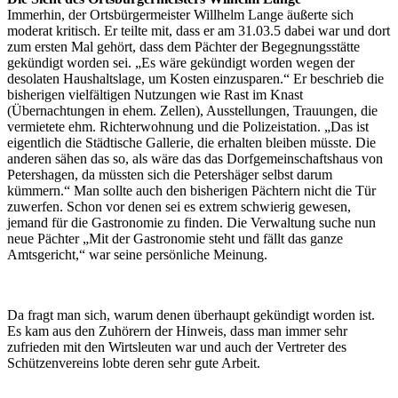
Immerhin, der Ortsbürgermeister Willhelm Lange äußerte sich
moderat kritisch. Er teilte mit, dass er am 31.03.5 dabei war und dort
zum ersten Mal gehört, dass dem Pächter der Begegnungsstätte
gekündigt worden sei. „Es wäre gekündigt worden wegen der
desolaten Haushaltslage, um Kosten einzusparen.“ Er beschrieb die
bisherigen vielfältigen Nutzungen wie Rast im Knast
(Übernachtungen in ehem. Zellen), Ausstellungen, Trauungen, die
vermietete ehm. Richterwohnung und die Polizeistation. „Das ist
eigentlich die Städtische Gallerie, die erhalten bleiben müsste. Die
anderen sähen das so, als wäre das das Dorfgemeinschaftshaus von
Petershagen, da müssten sich die Petershäger selbst darum
kümmern.“ Man sollte auch den bisherigen Pächtern nicht die Tür
zuwerfen. Schon vor denen sei es extrem schwierig gewesen,
jemand für die Gastronomie zu finden. Die Verwaltung suche nun
neue Pächter „Mit der Gastronomie steht und fällt das ganze
Amtsgericht,“ war seine persönliche Meinung.
Da fragt man sich, warum denen überhaupt gekündigt worden ist.
Es kam aus den Zuhörern der Hinweis, dass man immer sehr
zufrieden mit den Wirtsleuten war und auch der Vertreter des
Schützenvereins lobte deren sehr gute Arbeit.