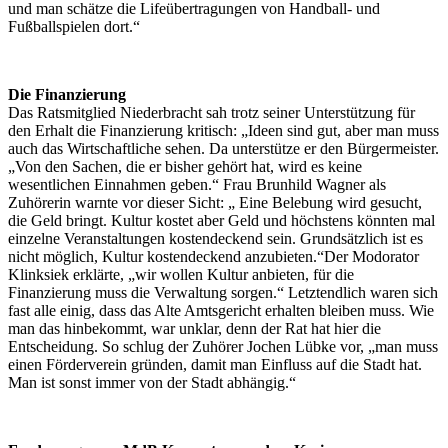
und man schätze die Lifeübertragungen von Handball- und
Fußballspielen dort.“
Die Finanzierung
Das Ratsmitglied Niederbracht sah trotz seiner Unterstützung für
den Erhalt die Finanzierung kritisch: „Ideen sind gut, aber man muss
auch das Wirtschaftliche sehen. Da unterstütze er den Bürgermeister.
„Von den Sachen, die er bisher gehört hat, wird es keine
wesentlichen Einnahmen geben.“ Frau Brunhild Wagner als
Zuhörerin warnte vor dieser Sicht: „ Eine Belebung wird gesucht,
die Geld bringt. Kultur kostet aber Geld und höchstens könnten mal
einzelne Veranstaltungen kostendeckend sein. Grundsätzlich ist es
nicht möglich, Kultur kostendeckend anzubieten.“Der Modorator
Klinksiek erklärte, „wir wollen Kultur anbieten, für die
Finanzierung muss die Verwaltung sorgen.“ Letztendlich waren sich
fast alle einig, dass das Alte Amtsgericht erhalten bleiben muss. Wie
man das hinbekommt, war unklar, denn der Rat hat hier die
Entscheidung. So schlug der Zuhörer Jochen Lübke vor, „man muss
einen Förderverein gründen, damit man Einfluss auf die Stadt hat.
Man ist sonst immer von der Stadt abhängig.“