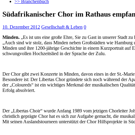
>> Branchenbuch
Südafrikanischer Chor im Rathaus empfa
10. Dezember 2012
Gesellschaft & Leben
0
Minden.
„Es ist uns eine große Ehre, Sie zu Gast in unserer Stadt z
„Auch sind wir stolz, dass Minden neben Großstädten wie Hamburg und
Minden und ihre 1200-jährige Geschichte in einem Kurzportrait auf En
schwungvollen Hochzeitslied in der Sprache der Zulu.
Der Chor gibt zwei Konzerte in Minden, davon eines in der St.-Marie
Besondere ist: Der Libertas Chor gründete sich noch während der Ap
der „Coloureds“ ist ein wichtiges Merkmal der musikalischen Qualitä
Erfolg absolviert.
Der „Libertas Choir“ wurde Anfang 1989 vom jetzigen Chorleiter Joh
christlich geprägte Chor hat es sich zur Aufgabe gemacht, die musika
Mit seinen Auslandstourneen unterstützt der Chor Hilfsprojekte in Sü