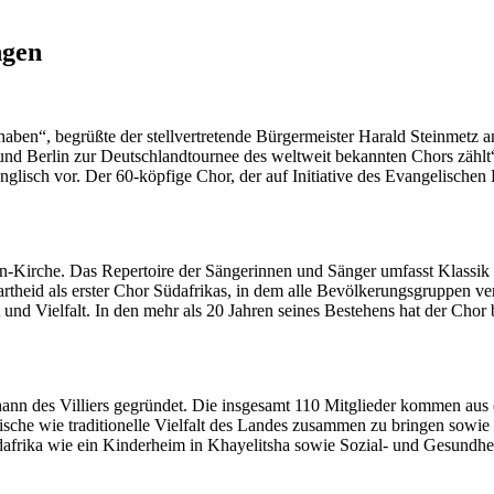
ngen
u haben“, begrüßte der stellvertretende Bürgermeister Harald Steinmet
 Berlin zur Deutschlandtournee des weltweit bekannten Chors zählt“, s
glisch vor. Der 60-köpfige Chor, der auf Initiative des Evangelischen 
n-Kirche. Das Repertoire der Sängerinnen und Sänger umfasst Klassik u
artheid als erster Chor Südafrikas, in dem alle Bevölkerungsgruppen v
t und Vielfalt. In den mehr als 20 Jahren seines Bestehens hat der Ch
ann des Villiers gegründet. Die insgesamt 110 Mitglieder kommen aus 
lische wie traditionelle Vielfalt des Landes zusammen zu bringen sowie 
dafrika wie ein Kinderheim in Khayelitsha sowie Sozial- und Gesundhei