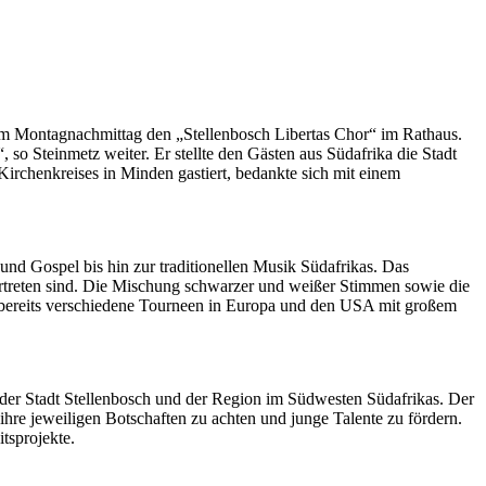
z am Montagnachmittag den „Stellenbosch Libertas Chor“ im Rathaus.
o Steinmetz weiter. Er stellte den Gästen aus Südafrika die Stadt
Kirchenkreises in Minden gastiert, bedankte sich mit einem
nd Gospel bis hin zur traditionellen Musik Südafrikas. Das
ertreten sind. Die Mischung schwarzer und weißer Stimmen sowie die
or bereits verschiedene Tourneen in Europa und den USA mit großem
der Stadt Stellenbosch und der Region im Südwesten Südafrikas. Der
ihre jeweiligen Botschaften zu achten und junge Talente zu fördern.
tsprojekte.