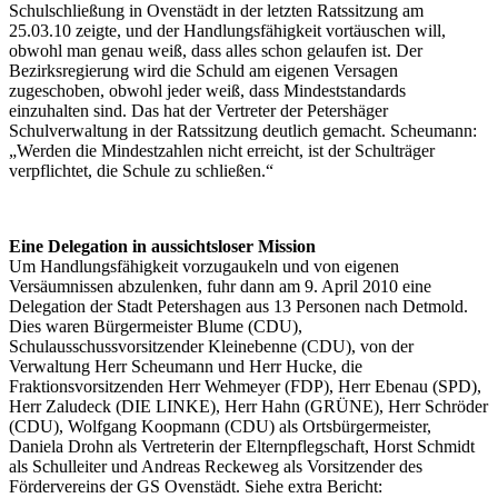
Schulschließung in Ovenstädt in der letzten Ratssitzung am
25.03.10 zeigte, und der Handlungsfähigkeit vortäuschen will,
obwohl man genau weiß, dass alles schon gelaufen ist. Der
Bezirksregierung wird die Schuld am eigenen Versagen
zugeschoben, obwohl jeder weiß, dass Mindeststandards
einzuhalten sind. Das hat der Vertreter der Petershäger
Schulverwaltung in der Ratssitzung deutlich gemacht. Scheumann:
„Werden die Mindestzahlen nicht erreicht, ist der Schulträger
verpflichtet, die Schule zu schließen.“
Eine Delegation in aussichtsloser Mission
Um Handlungsfähigkeit vorzugaukeln und von eigenen
Versäumnissen abzulenken, fuhr dann am 9. April 2010 eine
Delegation der Stadt Petershagen aus 13 Personen nach Detmold.
Dies waren Bürgermeister Blume (CDU),
Schulausschussvorsitzender Kleinebenne (CDU), von der
Verwaltung Herr Scheumann und Herr Hucke, die
Fraktionsvorsitzenden Herr Wehmeyer (FDP), Herr Ebenau (SPD),
Herr Zaludeck (DIE LINKE), Herr Hahn (GRÜNE), Herr Schröder
(CDU), Wolfgang Koopmann (CDU) als Ortsbürgermeister,
Daniela Drohn als Vertreterin der Elternpflegschaft, Horst Schmidt
als Schulleiter und Andreas Reckeweg als Vorsitzender des
Fördervereins der GS Ovenstädt. Siehe extra Bericht: