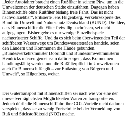
„Jeder Autofahrer braucht einen Rußfilter in seinem Pkw, um in die
Umweltzonen der deutschen Städte einzufahren. Dagegen haben
Binnenschiffe ohne Rußfilter bislang freie Fahrt. Das ist nicht
nachvollziehbar“, kritisierte Jens Hilgenberg, Verkehrsexperte des
Bund für Umwelt und Naturschutz Deutschland (BUND). Die Idee,
dass Binnenschiffer die Filter freiwillig nachrüsten, sei nicht
aufgegangen. Bisher gebe es nur wenige Einzelbeispiele
nachgerüsteter Schiffe. Und da es sich beim überwiegenden Teil der
schiffbaren Wasserwege um Bundeswasserstraßen handele, seien
den Ländern und Kommunen die Hände gebunden.
„Bundesverkehrsminister Dobrindt und Bundesumweltministerin
Hendricks müssen gemeinsam dafür sorgen, dass Kommunen
handlungsfähig werden und die Rußfilterpflicht in Umweltzonen
auch für Binnenschiffe gilt – zur Entlastung von Bürgern und
Umwelt“, so Hilgenberg weiter.
Der Gütertransport mit Binnenschiffen sei nach wie vor eine der
umweltverträglichsten Möglichkeiten Waren zu transportieren.
Jedoch dürfe die Binnenschifffahrt ihre CO2-Vorteile nicht dadurch
verspielen, dass sie zu wenig Fortschritte bei der Vermeidung von
Ruß und Stickstoffdioxid (NO2) mache.