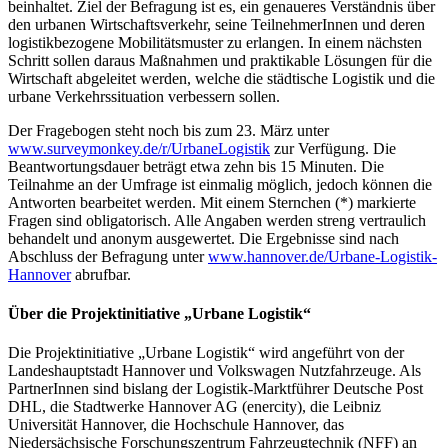
beinhaltet. Ziel der Befragung ist es, ein genaueres Verständnis über
den urbanen Wirtschaftsverkehr, seine TeilnehmerInnen und deren
logistikbezogene Mobilitätsmuster zu erlangen. In einem nächsten
Schritt sollen daraus Maßnahmen und praktikable Lösungen für die
Wirtschaft abgeleitet werden, welche die städtische Logistik und die
urbane Verkehrssituation verbessern sollen.
Der Fragebogen steht noch bis zum 23. März unter
www.surveymonkey.de/r/UrbaneLogistik
zur Verfügung. Die
Beantwortungsdauer beträgt etwa zehn bis 15 Minuten. Die
Teilnahme an der Umfrage ist einmalig möglich, jedoch können die
Antworten bearbeitet werden. Mit einem Sternchen (*) markierte
Fragen sind obligatorisch. Alle Angaben werden streng vertraulich
behandelt und anonym ausgewertet. Die Ergebnisse sind nach
Abschluss der Befragung unter
www.hannover.de/Urbane-Logistik-
Hannover
abrufbar.
Über die Projektinitiative „Urbane Logistik“
Die Projektinitiative „Urbane Logistik“ wird angeführt von der
Landeshauptstadt Hannover und Volkswagen Nutzfahrzeuge. Als
PartnerInnen sind bislang der Logistik-Marktführer Deutsche Post
DHL, die Stadtwerke Hannover AG (enercity), die Leibniz
Universität Hannover, die Hochschule Hannover, das
Niedersächsische Forschungszentrum Fahrzeugtechnik (NFF) an