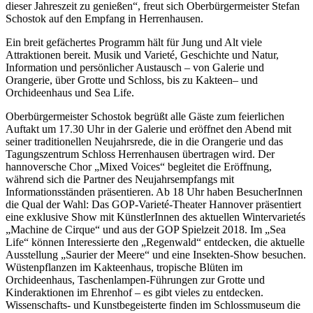
dieser Jahreszeit zu genießen“, freut sich Oberbürgermeister Stefan
Schostok auf den Empfang in Herrenhausen.
Ein breit gefächertes Programm hält für Jung und Alt viele
Attraktionen bereit. Musik und Varieté, Geschichte und Natur,
Information und persönlicher Austausch – von Galerie und
Orangerie, über Grotte und Schloss, bis zu Kakteen– und
Orchideenhaus und Sea Life.
Oberbürgermeister Schostok begrüßt alle Gäste zum feierlichen
Auftakt um 17.30 Uhr in der Galerie und eröffnet den Abend mit
seiner traditionellen Neujahrsrede, die in die Orangerie und das
Tagungszentrum Schloss Herrenhausen übertragen wird. Der
hannoversche Chor „Mixed Voices“ begleitet die Eröffnung,
während sich die Partner des Neujahrsempfangs mit
Informationsständen präsentieren. Ab 18 Uhr haben BesucherInnen
die Qual der Wahl: Das GOP-Varieté-Theater Hannover präsentiert
eine exklusive Show mit KünstlerInnen des aktuellen Wintervarietés
„Machine de Cirque“ und aus der GOP Spielzeit 2018. Im „Sea
Life“ können Interessierte den „Regenwald“ entdecken, die aktuelle
Ausstellung „Saurier der Meere“ und eine Insekten-Show besuchen.
Wüstenpflanzen im Kakteenhaus, tropische Blüten im
Orchideenhaus, Taschenlampen-Führungen zur Grotte und
Kinderaktionen im Ehrenhof – es gibt vieles zu entdecken.
Wissenschafts- und Kunstbegeisterte finden im Schlossmuseum die