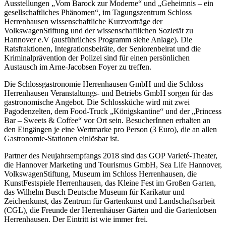
Ausstellungen „Vom Barock zur Moderne“ und „Geheimnis – ein
gesellschaftliches Phänomen“, im Tagungszentrum Schloss
Herrenhausen wissenschaftliche Kurzvorträge der
VolkswagenStiftung und der wissenschaftlichen Sozietät zu
Hannover e.V (ausführliches Programm siehe Anlage). Die
Ratsfraktionen, Integrationsbeiräte, der Seniorenbeirat und die
Kriminalprävention der Polizei sind für einen persönlichen
Austausch im Arne-Jacobsen Foyer zu treffen.
Die Schlossgastronomie Herrenhausen GmbH und die Schloss
Herrenhausen Veranstaltungs- und Betriebs GmbH sorgen für das
gastronomische Angebot. Die Schlossküche wird mit zwei
Pagodenzelten, dem Food-Truck „Königskantine“ und der „Princess
Bar – Sweets & Coffee“ vor Ort sein. BesucherInnen erhalten an
den Eingängen je eine Wertmarke pro Person (3 Euro), die an allen
Gastronomie-Stationen einlösbar ist.
Partner des Neujahrsempfangs 2018 sind das GOP Varieté-Theater,
die Hannover Marketing und Tourismus GmbH, Sea Life Hannover,
VolkswagenStiftung, Museum im Schloss Herrenhausen, die
KunstFestspiele Herrenhausen, das Kleine Fest im Großen Garten,
das Wilhelm Busch Deutsche Museum für Karikatur und
Zeichenkunst, das Zentrum für Gartenkunst und Landschaftsarbeit
(CGL), die Freunde der Herrenhäuser Gärten und die Gartenlotsen
Herrenhausen. Der Eintritt ist wie immer frei.