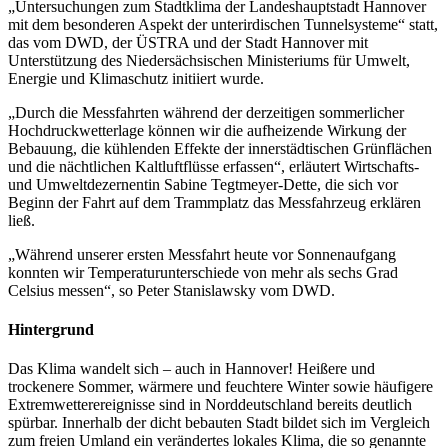
„Untersuchungen zum Stadtklima der Landeshauptstadt Hannover
mit dem besonderen Aspekt der unterirdischen Tunnelsysteme“ statt,
das vom DWD, der ÜSTRA und der Stadt Hannover mit
Unterstützung des Niedersächsischen Ministeriums für Umwelt,
Energie und Klimaschutz initiiert wurde.
„Durch die Messfahrten während der derzeitigen sommerlicher
Hochdruckwetterlage können wir die aufheizende Wirkung der
Bebauung, die kühlenden Effekte der innerstädtischen Grünflächen
und die nächtlichen Kaltluftflüsse erfassen“, erläutert Wirtschafts-
und Umweltdezernentin Sabine Tegtmeyer-Dette, die sich vor
Beginn der Fahrt auf dem Trammplatz das Messfahrzeug erklären
ließ.
„Während unserer ersten Messfahrt heute vor Sonnenaufgang
konnten wir Temperaturunterschiede von mehr als sechs Grad
Celsius messen“, so Peter Stanislawsky vom DWD.
Hintergrund
Das Klima wandelt sich – auch in Hannover! Heißere und
trockenere Sommer, wärmere und feuchtere Winter sowie häufigere
Extremwetterereignisse sind in Norddeutschland bereits deutlich
spürbar. Innerhalb der dicht bebauten Stadt bildet sich im Vergleich
zum freien Umland ein verändertes lokales Klima, die so genannte