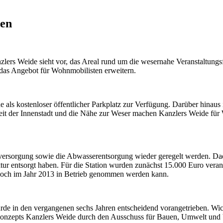
den
s Weide sieht vor, das Areal rund um die wesernahe Veranstaltungsflä
n das Angebot für Wohnmobilisten erweitern.
de als kostenloser öffentlicher Parkplatz zur Verfügung. Darüber hin
keit der Innenstadt und die Nähe zur Weser machen Kanzlers Weide für 
ersorgung sowie die Abwasserentsorgung wieder geregelt werden. Dadurc
tur entsorgt haben. Für die Station wurden zunächst 15.000 Euro vera
 noch im Jahr 2013 in Betrieb genommen werden kann.
e in den vergangenen sechs Jahren entscheidend vorangetrieben. Wich
konzepts Kanzlers Weide durch den Ausschuss für Bauen, Umwelt und 