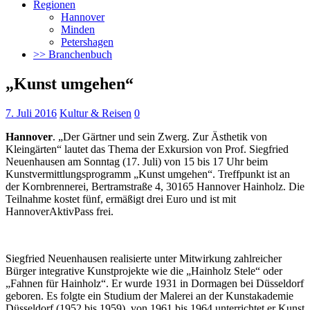
Regionen
Hannover
Minden
Petershagen
>> Branchenbuch
„Kunst umgehen“
7. Juli 2016
Kultur & Reisen
0
Hannover
. „Der Gärtner und sein Zwerg. Zur Ästhetik von
Kleingärten“ lautet das Thema der Exkursion von Prof. Siegfried
Neuenhausen am Sonntag (17. Juli) von 15 bis 17 Uhr beim
Kunstvermittlungsprogramm „Kunst umgehen“.
Treffpunkt ist an
der Kornbrennerei, Bertramstraße 4, 30165 Hannover Hainholz. Die
Teilnahme kostet fünf, ermäßigt drei Euro und ist mit
HannoverAktivPass frei.
Siegfried Neuenhausen realisierte unter Mitwirkung zahlreicher
Bürger integrative Kunstprojekte wie die „Hainholz Stele“ oder
„Fahnen für Hainholz“. Er wurde 1931 in Dormagen bei Düsseldorf
geboren. Es folgte ein Studium der Malerei an der Kunstakademie
Düsseldorf (1952 bis 1959), von 1961 bis 1964 unterrichtet er Kunst