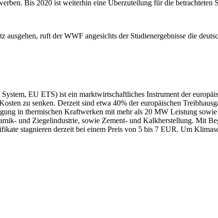
rben. Bis 2020 ist weiterhin eine Überzuteilung für die betrachteten 
z ausgehen, ruft der WWF angesichts der Studienergebnisse die deutsc
tem, EU ETS) ist ein marktwirtschaftliches Instrument der europäisc
n Kosten zu senken. Derzeit sind etwa 40% der europäischen Treibhaus
ugung in thermischen Kraftwerken mit mehr als 20 MW Leistung sowie d
ramik- und Ziegelindustrie, sowie Zement- und Kalkherstellung. Mit B
tifikate stagnieren derzeit bei einem Preis von 5 bis 7 EUR. Um Klim