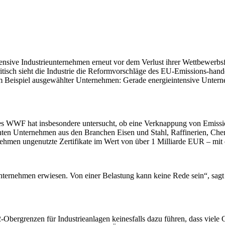
nsive Industrieunternehmen erneut vor dem Verlust ihrer Wettbewerbs
ritisch sieht die Industrie die Reformvorschläge des EU-Emissions-ha
 Beispiel ausgewählter Unternehmen: Gerade energieintensive Unterneh
g des WWF hat insbesondere untersucht, ob eine Verknappung von Emiss
uchten Unternehmen aus den Branchen Eisen und Stahl, Raffinerien, Che
hmen ungenutzte Zertifikate im Wert von über 1 Milliarde EUR – mit d
Unternehmen erwiesen. Von einer Belastung kann keine Rede sein“, sagt
-Obergrenzen für Industrieanlagen keinesfalls dazu führen, dass viele