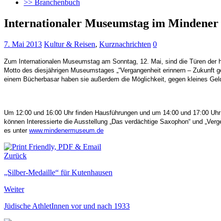
>> Branchenbuch
Internationaler Museumstag im Mindene
7. Mai 2013
Kultur & Reisen
,
Kurznachrichten
0
Zum Internationalen Museumstag am Sonntag, 12. Mai, sind die Türen der h
Motto des diesjährigen Museumstages „“Vergangenheit erinnern – Zukunft 
einem Bücherbasar haben sie außerdem die Möglichkeit, gegen kleines Gel
Um 12:00 und 16:00 Uhr finden Hausführungen und um 14:00 und 17:00 Uhr F
können Interessierte die Ausstellung „Das verdächtige Saxophon“ und „Ver
es unter
www.mindenermuseum.de
Zurück
„Silber-Medaille“ für Kutenhausen
Weiter
Jüdische AthletInnen vor und nach 1933