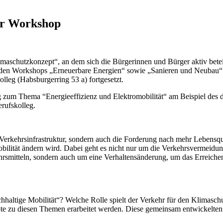
ter Workshop
Klimaschutzkonzept“, an dem sich die Bürgerinnen und Bürger aktiv bet
n Workshops „Erneuerbare Energien“ sowie „Sanieren und Neubau“ mit
eg (Habsburgerring 53 a) fortgesetzt.
g zum Thema “Energieeffizienz und Elektromobilität“ am Beispiel de
rufskolleg.
e Verkehrsinfrastruktur, sondern auch die Forderung nach mehr Lebens
bilität ändern wird. Dabei geht es nicht nur um die Verkehrsvermeidun
rsmitteln, sondern auch um eine Verhaltensänderung, um das Erreiche
haltige Mobilität“? Welche Rolle spielt der Verkehr für den Klimasch
zu diesen Themen erarbeitet werden. Diese gemeinsam entwickelten Id