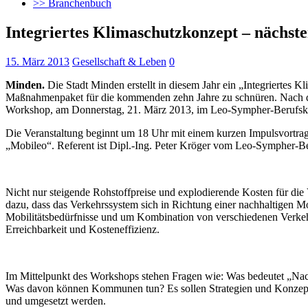
>> Branchenbuch
Integriertes Klimaschutzkonzept – nächs
15. März 2013
Gesellschaft & Leben
0
Minden.
Die Stadt Minden erstellt in diesem Jahr ein „Integriertes 
Maßnahmenpaket für die kommenden zehn Jahre zu schnüren. Nach de
Workshop, am Donnerstag, 21. März 2013, im Leo-Sympher-Berufskoll
Die Veranstaltung beginnt um 18 Uhr mit einem kurzen Impulsvortra
„Mobileo“. Referent ist Dipl.-Ing. Peter Kröger vom Leo-Sympher-Be
Nicht nur steigende Rohstoffpreise und explodierende Kosten für di
dazu, dass das Verkehrssystem sich in Richtung einer nachhaltigen Mo
Mobilitätsbedürfnisse und um Kombination von verschiedenen Verkeh
Erreichbarkeit und Kosteneffizienz.
Im Mittelpunkt des Workshops stehen Fragen wie: Was bedeutet „Nach
Was davon können Kommunen tun? Es sollen Strategien und Konzepte 
und umgesetzt werden.