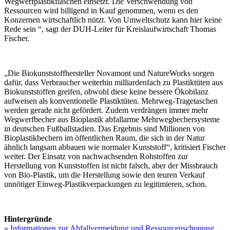
Wegwerfplastikflaschen einsetzt. Die Verschwendung von
Ressourcen wird billigend in Kauf genommen, wenn es den
Konzernen wirtschaftlich nützt. Von Umweltschutz kann hier keine
Rede sein “, sagt der DUH-Leiter für Kreislaufwirtschaft Thomas
Fischer.
„Die Biokunststoffhersteller Novamont und NatureWorks sorgen
dafür, dass Verbraucher weiterhin milliardenfach zu Plastiktüten aus
Biokunststoffen greifen, obwohl diese keine bessere Ökobilanz
aufweisen als konventionelle Plastiktüten. Mehrweg-Tragetaschen
werden gerade nicht gefördert. Zudem verdrängen immer mehr
Wegwerfbecher aus Bioplastik abfallarme Mehrwegbechersysteme
in deutschen Fußballstadien. Das Ergebnis sind Millionen von
Bioplastikbechern im öffentlichen Raum, die sich in der Natur
ähnlich langsam abbauen wie normaler Kunststoff“, kritisiert Fischer
weiter. Der Einsatz von nachwachsenden Rohstoffen zur
Herstellung von Kunststoffen ist nicht falsch, aber der Missbrauch
von Bio-Plastik, um die Herstellung sowie den teuren Verkauf
unnötiger Einweg-Plastikverpackungen zu legitimieren, schon.
Hintergründe
» Informationen zur Abfallvermeidung und Ressourcenschonung