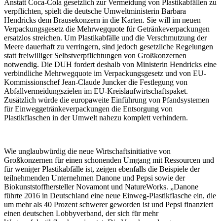
Anstatt Coca-Cola gesetzlich zur Vermeidung von Plastikabfällen zu
verpflichten, spielt die deutsche Umweltministerin Barbara
Hendricks dem Brausekonzern in die Karten. Sie will im neuen
Verpackungsgesetz die Mehrwegquote für Getränkeverpackungen
ersatzlos streichen. Um Plastikabfälle und die Verschmutzung der
Meere dauerhaft zu verringern, sind jedoch gesetzliche Regelungen
statt freiwilliger Selbstverpflichtungen von Großkonzernen
notwendig. Die DUH fordert deshalb von Ministerin Hendricks eine
verbindliche Mehrwegquote im Verpackungsgesetz und von EU-
Kommissionschef Jean-Claude Juncker die Festlegung von
Abfallvermeidungszielen im EU-Kreislaufwirtschaftspaket.
Zusätzlich würde die europaweite Einführung von Pfandsystemen
für Einweggetränkeverpackungen die Entsorgung von
Plastikflaschen in der Umwelt nahezu komplett verhindern.
Wie unglaubwürdig die neue Wirtschaftsinitiative von
Großkonzernen für einen schonenden Umgang mit Ressourcen und
für weniger Plastikabfälle ist, zeigen ebenfalls die Beispiele der
teilnehmenden Unternehmen Danone und Pepsi sowie der
Biokunststoffhersteller Novamont und NatureWorks. „Danone
führte 2016 in Deutschland eine neue Einweg-Plastikflasche ein, die
um mehr als 40 Prozent schwerer geworden ist und Pepsi finanziert
einen deutschen Lobbyverband, der sich für mehr