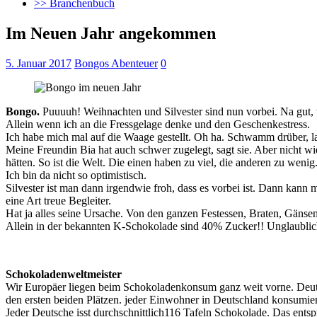
>> Branchenbuch
Im Neuen Jahr angekommen
5. Januar 2017
Bongos Abenteuer
0
Bongo.
Puuuuh! Weihnachten und Silvester sind nun vorbei. Na gut, w
Allein wenn ich an die Fressgelage denke und den Geschenkestress.
Ich habe mich mal auf die Waage gestellt. Oh ha. Schwamm drüber, l
Meine Freundin Bia hat auch schwer zugelegt, sagt sie. Aber nicht wie
hätten. So ist die Welt. Die einen haben zu viel, die anderen zu wenig
Ich bin da nicht so optimistisch.
Silvester ist man dann irgendwie froh, dass es vorbei ist. Dann kann m
eine Art treue Begleiter.
Hat ja alles seine Ursache. Von den ganzen Festessen, Braten, Gänse
Allein in der bekannten K-Schokolade sind 40% Zucker!! Unglaublic
Schokoladenweltmeister
Wir Europäer liegen beim Schokoladenkonsum ganz weit vorne. Deutsc
den ersten beiden Plätzen. jeder Einwohner in Deutschland konsum
Jeder Deutsche isst durchschnittlich116 Tafeln Schokolade. Das entsp