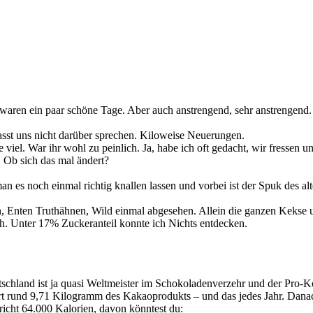
aren ein paar schöne Tage. Aber auch anstrengend, sehr anstrengend. A
asst uns nicht darüber sprechen. Kiloweise Neuerungen.
 viel. War ihr wohl zu peinlich. Ja, habe ich oft gedacht, wir fressen u
. Ob sich das mal ändert?
an es noch einmal richtig knallen lassen und vorbei ist der Spuk des alte
n, Enten Truthähnen, Wild einmal abgesehen. Allein die ganzen Kekse u
h. Unter 17% Zuckeranteil konnte ich Nichts entdecken.
hland ist ja quasi Weltmeister im Schokoladenverzehr und der Pro-Kop
iert rund 9,71 Kilogramm des Kakaoprodukts – und das jedes Jahr. D
richt 64.000 Kalorien, davon könntest du: