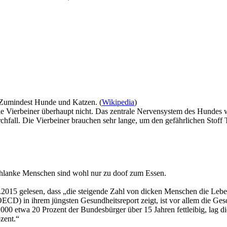
. Zumindest Hunde und Katzen. (
Wikipedia
)
e Vierbeiner überhaupt nicht. Das zentrale Nervensystem des Hundes w
urchfall. Die Vierbeiner brauchen sehr lange, um den gefährlichen Sto
Schlanke Menschen sind wohl nur zu doof zum Essen.
2015 gelesen, dass „die steigende Zahl von dicken Menschen die Leben
CD) in ihrem jüngsten Gesundheitsreport zeigt, ist vor allem die Ges
2000 etwa 20 Prozent der Bundesbürger über 15 Jahren fettleibig, lag d
zent.“