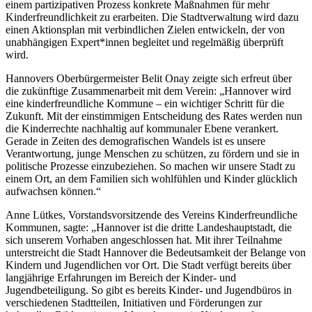
einem partizipativen Prozess konkrete Maßnahmen für mehr
Kinderfreundlichkeit zu erarbeiten. Die Stadtverwaltung wird dazu
einen Aktionsplan mit verbindlichen Zielen entwickeln, der von
unabhängigen Expert*innen begleitet und regelmäßig überprüft
wird.
Hannovers Oberbürgermeister Belit Onay zeigte sich erfreut über
die zukünftige Zusammenarbeit mit dem Verein: „Hannover wird
eine kinderfreundliche Kommune – ein wichtiger Schritt für die
Zukunft. Mit der einstimmigen Entscheidung des Rates werden nun
die Kinderrechte nachhaltig auf kommunaler Ebene verankert.
Gerade in Zeiten des demografischen Wandels ist es unsere
Verantwortung, junge Menschen zu schützen, zu fördern und sie in
politische Prozesse einzubeziehen. So machen wir unsere Stadt zu
einem Ort, an dem Familien sich wohlfühlen und Kinder glücklich
aufwachsen können.“
Anne Lütkes, Vorstandsvorsitzende des Vereins Kinderfreundliche
Kommunen, sagte: „Hannover ist die dritte Landeshauptstadt, die
sich unserem Vorhaben angeschlossen hat. Mit ihrer Teilnahme
unterstreicht die Stadt Hannover die Bedeutsamkeit der Belange von
Kindern und Jugendlichen vor Ort. Die Stadt verfügt bereits über
langjährige Erfahrungen im Bereich der Kinder- und
Jugendbeteiligung. So gibt es bereits Kinder- und Jugendbüros in
verschiedenen Stadtteilen, Initiativen und Förderungen zur