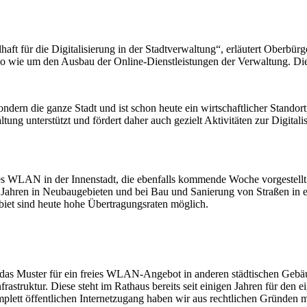
aft für die Digitalisierung in der Stadtverwaltung“, erläutert Oberbür
wie um den Ausbau der Online-Dienstleistungen der Verwaltung. Die D
 sondern die ganze Stadt und ist schon heute ein wirtschaftlicher Stando
tung unterstützt und fördert daher auch gezielt Aktivitäten zur Digital
liches WLAN in der Innenstadt, die ebenfalls kommende Woche vorgestel
it Jahren in Neubaugebieten und bei Bau und Sanierung von Straßen i
iet sind heute hohe Übertragungsraten möglich.
das Muster für ein freies WLAN-Angebot in anderen städtischen Gebäu
rastruktur. Diese steht im Rathaus bereits seit einigen Jahren für den
lett öffentlichen Internetzugang haben wir aus rechtlichen Gründen mit