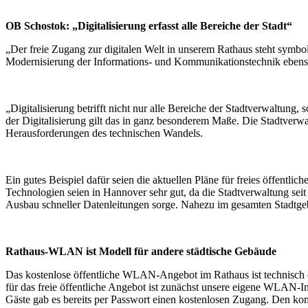
OB Schostok: „Digitalisierung erfasst alle Bereiche der Stadt“
„Der freie Zugang zur digitalen Welt in unserem Rathaus steht symbolh
Modernisierung der Informations- und Kommunikationstechnik ebenso 
„Digitalisierung betrifft nicht nur alle Bereiche der Stadtverwaltung,
der Digitalisierung gilt das in ganz besonderem Maße. Die Stadtverwal
Herausforderungen des technischen Wandels.
Ein gutes Beispiel dafür seien die aktuellen Pläne für freies öffent
Technologien seien in Hannover sehr gut, da die Stadtverwaltung se
Ausbau schneller Datenleitungen sorge. Nahezu im gesamten Stadtgeb
Rathaus-WLAN ist Modell für andere städtische Gebäude
Das kostenlose öffentliche WLAN-Angebot im Rathaus ist technisch 
für das freie öffentliche Angebot ist zunächst unsere eigene WLAN-Inf
Gäste gab es bereits per Passwort einen kostenlosen Zugang. Den komp