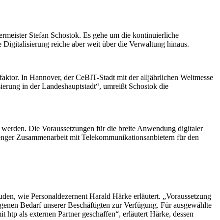
germeister Stefan Schostok. Es gehe um die kontinuierliche
igitalisierung reiche aber weit über die Verwaltung hinaus.
rtfaktor. In Hannover, der CeBIT-Stadt mit der alljährlichen Weltmesse
isierung in der Landeshauptstadt“, umreißt Schostok die
lt werden. Die Voraussetzungen für die breite Anwendung digitaler
n enger Zusammenarbeit mit Telekommunikationsanbietern für den
den, wie Personaldezernent Harald Härke erläutert. „Voraussetzung
 eigenen Bedarf unserer Beschäftigten zur Verfügung. Für ausgewählte
 htp als externen Partner geschaffen“, erläutert Härke, dessen