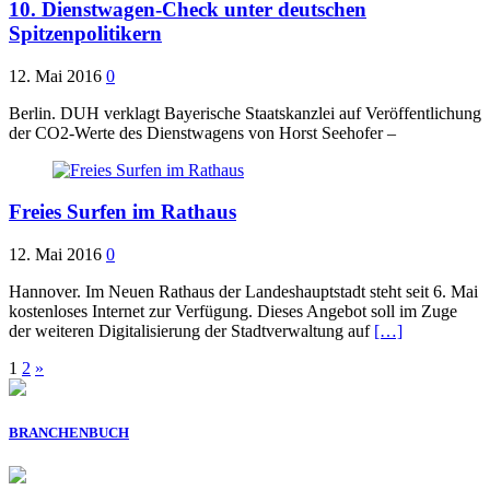
10. Dienstwagen-Check unter deutschen
Spitzenpolitikern
12. Mai 2016
0
Berlin. DUH verklagt Bayerische Staatskanzlei auf Veröffentlichung
der CO2-Werte des Dienstwagens von Horst Seehofer –
Freies Surfen im Rathaus
12. Mai 2016
0
Hannover. Im Neuen Rathaus der Landeshauptstadt steht seit 6. Mai
kostenloses Internet zur Verfügung. Dieses Angebot soll im Zuge
der weiteren Digitalisierung der Stadtverwaltung auf
[…]
Seitennummerierung
1
2
»
der
Beiträge
BRANCHENBUCH