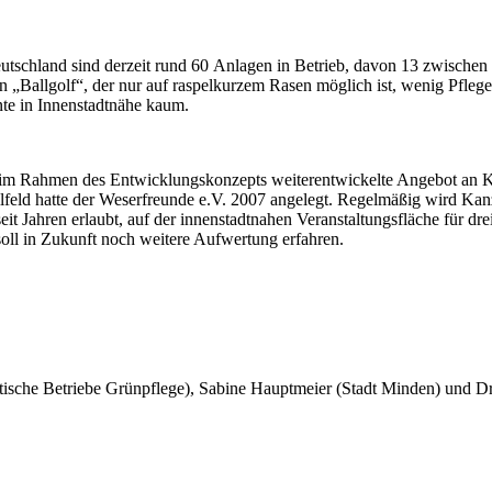
Deutschland sind derzeit rund 60 Anlagen in Betrieb, davon 13 zwische
n „Ballgolf“, der nur auf raspelkurzem Rasen möglich ist, wenig Pfleg
te in Innenstadtnähe kaum.
und im Rahmen des Entwicklungskonzepts weiterentwickelte Angebot an 
lfeld hatte der Weserfreunde e.V. 2007 angelegt. Regelmäßig wird Ka
eit Jahren erlaubt, auf der innenstadtnahen Veranstaltungsfläche für d
ll in Zukunft noch weitere Aufwertung erfahren.
tische Betriebe Grünpflege), Sabine Hauptmeier (Stadt Minden) und 