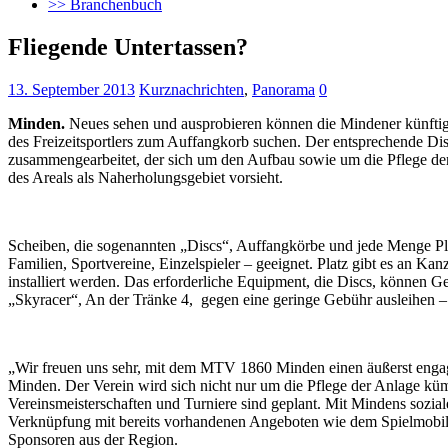
>> Branchenbuch
Fliegende Untertassen?
13. September 2013
Kurznachrichten
,
Panorama
0
Minden.
Neues sehen und ausprobieren können die Mindener künfti
des Freizeitsportlers zum Auffangkorb suchen. Der entsprechende Di
zusammengearbeitet, der sich um den Aufbau sowie um die Pflege de
des Areals als Naherholungsgebiet vorsieht.
Scheiben, die sogenannten „Discs“, Auffangkörbe und jede Menge Platz
Familien, Sportvereine, Einzelspieler – geeignet. Platz gibt es an 
installiert werden. Das erforderliche Equipment, die Discs, können 
„Skyracer“, An der Tränke 4, gegen eine geringe Gebühr ausleihen – e
„Wir freuen uns sehr, mit dem MTV 1860 Minden einen äußerst engagi
Minden. Der Verein wird sich nicht nur um die Pflege der Anlage küm
Vereinsmeisterschaften und Turniere sind geplant. Mit Mindens sozi
Verknüpfung mit bereits vorhandenen Angeboten wie dem Spielmobil o
Sponsoren aus der Region.