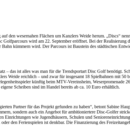
g auf den wesernahen Flächen um Kanzlers Weide herum.
„Discs“ nenn
sc Golfparcours wird am 22. September eröffnet. Bei der Realisierun
r Bahn kümmern wird. Der Parcours ist Baustein des städtischen Entw
 – das ist alles was man für die Trendsportart Disc Golf benötigt. Sc
Kanzlers Weide reichlich – und zwar für insgesamt 18 Spielbahnen mit 5
Gelegenheitsspieler künftig beim MTV-Vereinsheim, Weserpromenade 26,
igene Scheiben sind im Handel bereits ab ca. 10 Euro erhältlich.
erten Partner für das Projekt gefunden zu haben“, betont Sabine Haupt
mern, sondern auch ein Angebot für ambitioniertere Disc-Golfer stric
alen Einrichtungen wie Jugendhäusern, Schulen und Senioreneinrichtun
der den Ferienspielen ist denkbar. Die Finanzierung des Freizeitang