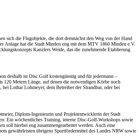
en sich die Flugobjekte, die dort demnächst den Weg von der Hand
g der Anlage hat die Stadt Minden eng mit dem MTV 1860 Minden e.V.
icklungskonzepts Kanzlers Weide, das die zunehmende Etablierung
hon deshalb ist Disc Golf kostengünstig und für jedermann –
0 bis 120 Metern Länge, auf denen die notwendigen Körbe noch
 bei Lothar Lohmeyer, dem Betreiber der Strandbar, oder bei
meier, Diplom-Ingenieurin und Projektentwicklerin der Stadt
ken: Ein wöchentliches Training, interne Disc-Golf-Workshops sowie
gen soll hierbei eng zusammengearbeitet werden. Auch eine
ebots gewährleisten übrigens Sportfördermittel des Landes NRW sowie