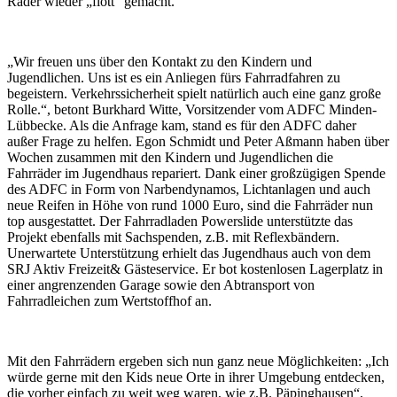
Räder wieder „flott“ gemacht.
„Wir freuen uns über den Kontakt zu den Kindern und
Jugendlichen. Uns ist es ein Anliegen fürs Fahrradfahren zu
begeistern. Verkehrssicherheit spielt natürlich auch eine ganz große
Rolle.“, betont Burkhard Witte, Vorsitzender vom ADFC Minden-
Lübbecke. Als die Anfrage kam, stand es für den ADFC daher
außer Frage zu helfen. Egon Schmidt und Peter Aßmann haben über
Wochen zusammen mit den Kindern und Jugendlichen die
Fahrräder im Jugendhaus repariert. Dank einer großzügigen Spende
des ADFC in Form von Narbendynamos, Lichtanlagen und auch
neue Reifen in Höhe von rund 1000 Euro, sind die Fahrräder nun
top ausgestattet. Der Fahrradladen Powerslide unterstützte das
Projekt ebenfalls mit Sachspenden, z.B. mit Reflexbändern.
Unerwartete Unterstützung erhielt das Jugendhaus auch von dem
SRJ Aktiv Freizeit& Gästeservice. Er bot kostenlosen Lagerplatz in
einer angrenzenden Garage sowie den Abtransport von
Fahrradleichen zum Wertstoffhof an.
Mit den Fahrrädern ergeben sich nun ganz neue Möglichkeiten: „Ich
würde gerne mit den Kids neue Orte in ihrer Umgebung entdecken,
die vorher einfach zu weit weg waren, wie z.B. Päpinghausen“,