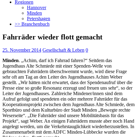
Regionen
Hannover
Minden
Petershagen
>> Branchenbuch
Fahrräder wieder flott gemacht
25. November 2014
Gesellschaft & Leben
0
Minden
. „Achim, darf ich Fahrrad fahren?“ Seitdem das
Jugendhaus Alte Schmiede mit einer Spenden-Welle von
gebrauchten Fahrrädern überschwemmt wurde, wird diese Frage
sehr oft am Tag an den Leiter des Jugendhauses Achim Weber
gestellt.
„Wir hätten nicht erwartet, dass der Spendenaufruf über die
Presse eine so große Resonanz erzeugt und freuen uns sehr“, so der
Leiter der Jugendhauses. Zahlreiche Mindener/innen sind dem
Aufruf gefolgt und spendeten ein oder mehrere Fahrräder für das
Kooperationsprojekt zwischen dem Jugendhaus Alte Schmiede, dem
Sportbüro und dem Kulturbüro der Stadt Minden „Bewegte rechte
Weserseite“. „Die Fahrräder sind unsere Mobilitätsbasis für das
Projekt“, sagt Weber. An einigen Fahrrädern musste aber noch Hand
angelegt werden, um die Verkehrstauglichkeit wiederherzustellen. In
Zusammenarbeit mit dem ADFC Minden-Lübbecke wurden die