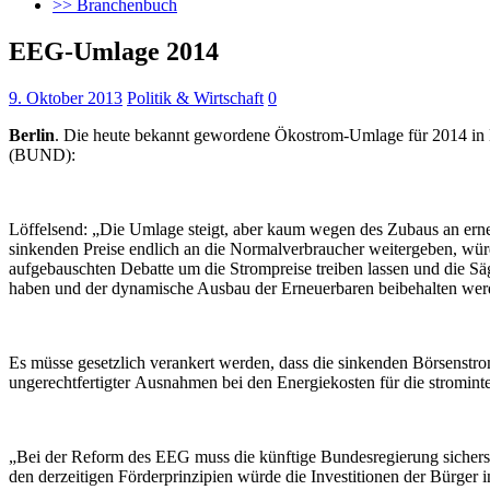
>> Branchenbuch
EEG-Umlage 2014
9. Oktober 2013
Politik & Wirtschaft
0
Berlin
. Die heute bekannt gewordene Ökostrom-Umlage für 2014 in 
(BUND):
Löffelsend: „Die Umlage steigt, aber kaum wegen des Zubaus an erne
sinkenden Preise endlich an die Normalverbraucher weitergeben, wür
aufgebauschten Debatte um die Strompreise treiben lassen und die Säg
haben und der dynamische Ausbau der Erneuerbaren beibehalten wer
Es müsse gesetzlich verankert werden, dass die sinkenden Börsenstr
ungerechtfertigter Ausnahmen bei den Energiekosten für die stromint
„Bei der Reform des EEG muss die künftige Bundesregierung sichers
den derzeitigen Förderprinzipien würde die Investitionen der Bürge