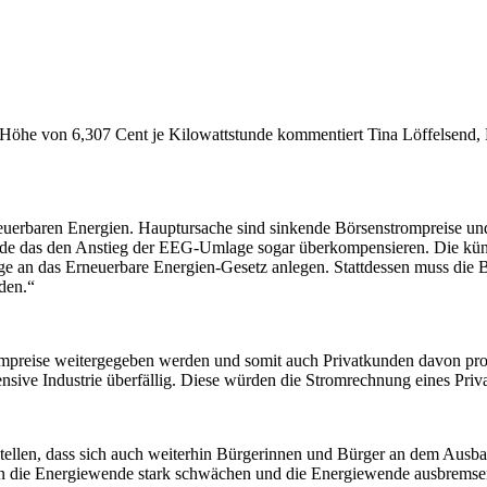
Höhe von 6,307 Cent je Kilowattstunde kommentiert Tina Löffelsend,
uerbaren Energien. Hauptursache sind sinkende Börsenstrompreise und d
de das den Anstieg der EEG-Umlage sogar überkompensieren. Die künfti
e an das Erneuerbare Energien-Gesetz anlegen. Stattdessen muss die Be
den.“
ompreise weitergegeben werden und somit auch Privatkunden davon prof
ensive Industrie überfällig. Diese würden die Stromrechnung eines Pri
tellen, dass sich auch weiterhin Bürgerinnen und Bürger an dem Ausba
r in die Energiewende stark schwächen und die Energiewende ausbremsen