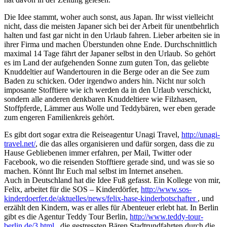
Die Idee stammt, woher auch sonst, aus Japan. Ihr wisst vielleicht
nicht, dass die meisten Japaner sich bei der Arbeit für unentbehrlich
halten und fast gar nicht in den Urlaub fahren. Lieber arbeiten sie in
ihrer Firma und machen Überstunden ohne Ende. Durchschnittlich
maximal 14 Tage fährt der Japaner selbst in den Urlaub. So gehört
es im Land der aufgehenden Sonne zum guten Ton, das geliebte
Knuddeltier auf Wandertouren in die Berge oder an die See zum
Baden zu schicken. Oder irgendwo anders hin. Nicht nur solch
imposante Stofftiere wie ich werden da in den Urlaub verschickt,
sondern alle anderen denkbaren Knuddeltiere wie Filzhasen,
Stoffpferde, Lämmer aus Wolle und Teddybären, wer eben gerade
zum engeren Familienkreis gehört.
Es gibt dort sogar extra die Reiseagentur Unagi Travel,
http://unagi-
travel.net/
, die das alles organisieren und dafür sorgen, dass die zu
Hause Gebliebenen immer erfahren, per Mail, Twitter oder
Facebook, wo die reisenden Stofftiere gerade sind, und was sie so
machen. Könnt Ihr Euch mal selbst im Internet ansehen.
Auch in Deutschland hat die Idee Fuß gefasst. Ein Kollege von mir,
Felix, arbeitet für die SOS – Kinderdörfer,
http://www.sos-
kinderdoerfer.de/aktuelles/news/felix-hase-kinderbotschafter
, und
erzählt den Kindern, was er alles für Abenteuer erlebt hat. In Berlin
gibt es die Agentur Teddy Tour Berlin,
http://www.teddy-tour-
berlin.de/3.html
, die gestressten Bären Stadtrundfahrten durch die