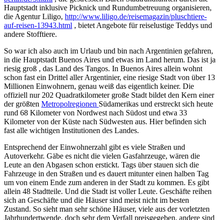
Hauptstadt inklusive Picknick und Rundumbetreuung organisieren,
die Agentur Liligo,
http://www.liligo.de/reisemagazin/pluschtiere-
auf-reisen-13943.html
, bietet Angebote für reiselustige Teddys und
andere Stofftiere.
So war ich also auch im Urlaub und bin nach Argentinien gefahren,
in die Hauptstadt Buenos Aires und etwas im Land herum. Das ist ja
riesig groß , das Land des Tangos. In Buenos Aires allein wohnt
schon fast ein Drittel aller Argentinier, eine riesige Stadt von über 13
Millionen Einwohnern, genau weiß das eigentlich keiner. Die
offiziell nur 202 Quadratkilometer große Stadt bildet den Kern einer
der größten
Metropolregionen
Südamerikas und erstreckt sich heute
rund 68 Kilometer von Nordwest nach Südost und etwa 33
Kilometer von der Küste nach Südwesten aus. Hier befinden sich
fast alle wichtigen Institutionen des Landes.
Entsprechend der Einwohnerzahl gibt es viele Straßen und
Autoverkehr. Gäbe es nicht die vielen Gasfahrzeuge, wären die
Leute an den Abgasen schon erstickt. Tags über stauen sich die
Fahrzeuge in den Straßen und es dauert mitunter einen halben Tag
um von einem Ende zum anderen in der Stadt zu kommen. Es gibt
allein 48 Stadtteile. Und die Stadt ist voller Leute. Geschäfte reihen
sich an Geschäfte und die Häuser sind meist nicht im besten
Zustand. So sieht man sehr schöne Häuser, viele aus der vorletzten
Jahrhundertwende, doch sehr dem Verfall preisgegeben, andere sind