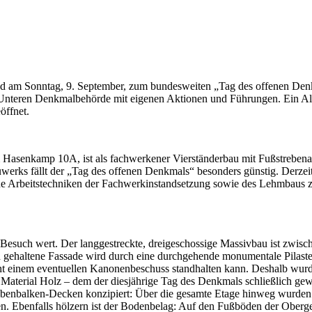
nd am Sonntag, 9. September, zum bundesweiten „Tag des offenen Denk
der Unteren Denkmalbehörde mit eigenen Aktionen und Führungen.
Ein Al
öffnet.
m Hasenkamp 10A, ist als fachwerkener Vierständerbau mit Fußstrebena
Bauwerks fällt der „Tag des offenen Denkmals“ besonders günstig. Derz
e Arbeitstechniken der Fachwerkinstandsetzung sowie des Lehmbaus z
en Besuch wert. Der langgestreckte, dreigeschossige Massivbau ist zwi
in gehaltene Fassade wird durch eine durchgehende monumentale Pilaste
ht einem eventuellen Kanonenbeschuss standhalten kann. Deshalb wurde 
 Material Holz – dem der diesjährige Tag des Denkmals schließlich gewi
enbalken-Decken konzipiert: Über die gesamte Etage hinweg wurden Ho
n. Ebenfalls hölzern ist der Bodenbelag: Auf den Fußböden der Oberg