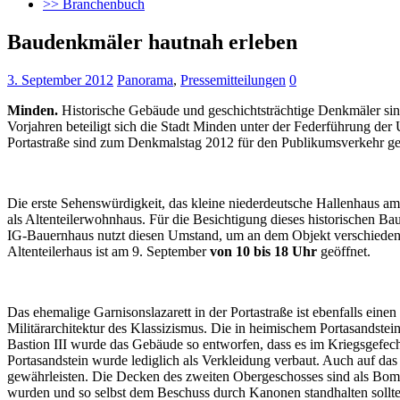
>> Branchenbuch
Baudenkmäler hautnah erleben
3. September 2012
Panorama
,
Pressemitteilungen
0
Minden.
Historische Gebäude und geschichtsträchtige Denkmäler si
Vorjahren beteiligt sich die Stadt Minden unter der Federführung 
Portastraße sind zum Denkmalstag 2012 für den Publikumsverkehr ge
Die erste Sehenswürdigkeit, das kleine niederdeutsche Hallenhaus a
als Altenteilerwohnhaus. Für die Besichtigung dieses historischen 
IG-Bauernhaus nutzt diesen Umstand, um an dem Objekt verschieden
Altenteilerhaus ist am 9. September
von 10 bis 18 Uhr
geöffnet.
Das ehemalige Garnisonslazarett in der Portastraße ist ebenfalls ein
Militärarchitektur des Klassizismus. Die in heimischem Portasandste
Bastion III wurde das Gebäude so entworfen, dass es im Kriegsgefec
Portasandstein wurde lediglich als Verkleidung verbaut. Auch auf das
gewährleisten. Die Decken des zweiten Obergeschosses sind als Bomb
wurden und so selbst dem Beschuss durch Kanonen standhalten sollte