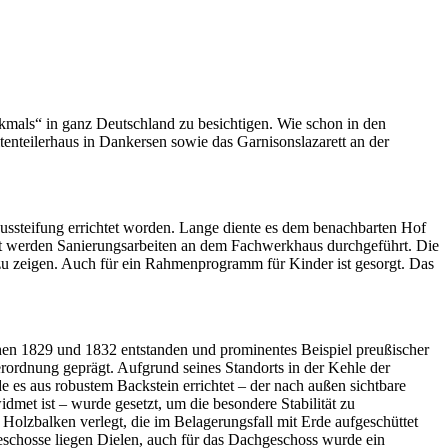
mals“ in ganz Deutschland zu besichtigen. Wie schon in den
tenteilerhaus in Dankersen sowie das Garnisonslazarett an der
ussteifung errichtet worden. Lange diente es dem benachbarten Hof
eit werden Sanierungsarbeiten an dem Fachwerkhaus durchgeführt. Die
u zeigen. Auch für ein Rahmenprogramm für Kinder ist gesorgt. Das
schen 1829 und 1832 entstanden und prominentes Beispiel preußischer
rordnung geprägt. Aufgrund seines Standorts in der Kehle der
es aus robustem Backstein errichtet – der nach außen sichtbare
dmet ist – wurde gesetzt, um die besondere Stabilität zu
lzbalken verlegt, die im Belagerungsfall mit Erde aufgeschüttet
eschosse liegen Dielen, auch für das Dachgeschoss wurde ein