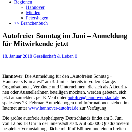
Regionen
Hannover
Minden
Petershagen
>> Branchenbuch
Autofreier Sonntag im Juni – Anmeldung
für Mitwirkende jetzt
18. Januar 2018
Gesellschaft & Leben
0
Hannover
. Die Anmeldung für den „Autofreien Sonntag –
Hannovers Klimafest“ am 3. Juni ist bereits in vollem Gange:
Organisationen, Verbände und Unternehmen, die sich als AkteurIn­
nen oder Aus­steller­Innen beteiligen möchten, werden ge­beten, sich
jetzt anzumelden
: per E-Mail unter
autofrei@hannover-stadt.de
bis
spätestens 23. Februar. Anmel­debogen und Informationen stehen im
Internet unter
www.hannover-autofrei.de
zur Verfügung.
Die größte autofreie Asphaltparty Deutschlands findet am 3. Juni
von 12 bis 18 Uhr in der Innenstadt statt. Auf 60.000 Quadratmetern
bespielter Veranstaltungsfläche mit fünf Bühnen und einem breiten