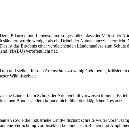
re, Pflanzen und Lebensräume so geschützt, dass der Verlust der Arte
sländern wurde weniger als ein Drittel der Naturschutzziele erreich
n. Das ist das Ergebnis einer vergleichenden Länderanalyse zum Schutz 
nd (NABU) veröffentlicht hat.
 und stellten für den Artenschutz zu wenig Geld bereit, kritisierten 
tzter Wildnisgebiete.
s die Länder beim Schutz der Artenvielfalt vorweisen können. Es fehle
 einzelnen Bundesländern können nicht über den kläglichen Gesamtzus
bauten sowie die industrielle Landwirtschaft schreite weiter voran. U
rbundene Vernichtung von Insekten befänden sich Bienen und Amphibie