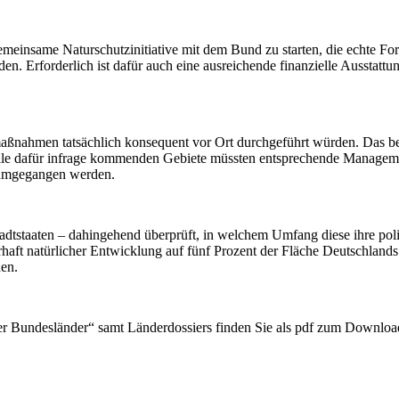
insame Naturschutzinitiative mit dem Bund zu starten, die echte Fortsc
. Erforderlich ist dafür auch eine ausreichende finanzielle Ausstatt
aßnahmen tatsächlich konsequent vor Ort durchgeführt würden. Das be
le dafür infrage kommenden Gebiete müssten entsprechende Managemen
r umgegangen werden.
taaten – dahingehend überprüft, in welchem Umfang diese ihre politis
haft natürlicher Entwicklung auf fünf Prozent der Fläche Deutschland
den.
Bundesländer“ samt Länderdossiers finden Sie als pdf zum Downloa