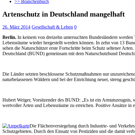
>> Branchenbuch
Artenschutz in Deutschland mangelhaft
26. März 2014
Gesellschaft & Leben
0
Berlin.
In keinem von dreizehn untersuchten Bundesländern werden Tie
Lebensräume wieder hergestellt werden können.
In zehn von 13 Bunde
sehen die Naturschützer erste Fortschritte beim Schutz seltener Arte
Deutschland (BUND) gemeinsam mit dem Naturschutzbund Deutschla
Die Länder setzten beschlossene Schutzmaßnahmen nur unzureichend um
naturbelassenen Wäldern und bei der Einrichtung neuer, streng geschü
Hubert Weiger, Vorsitzender des BUND: „Es ist ein Armutszeugnis, wa
wertvoller Arten und Lebensräume zu erreichen. Positive Ansätze in
Die Flächenversiegelung durch Industrie- und Verkehrs
Schutzgebieten. Durch den Einsatz von Pestiziden und die damit ve