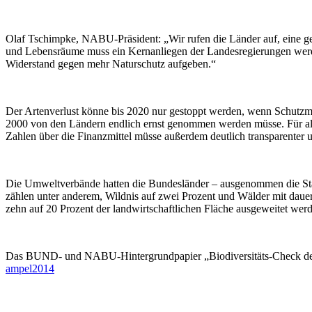
Olaf Tschimpke, NABU-Präsident: „Wir rufen die Länder auf, eine geme
und Lebensräume muss ein Kernanliegen der Landesregierungen werden
Widerstand gegen mehr Naturschutz aufgeben.“
Der Artenverlust könne bis 2020 nur gestoppt werden, wenn Schutzm
2000 von den Ländern endlich ernst genommen werden müsse. Für al
Zahlen über die Finanzmittel müsse außerdem deutlich transparente
Die Umweltverbände hatten die Bundesländer – ausgenommen die Stadts
zählen unter anderem, Wildnis auf zwei Prozent und Wälder mit dauer
zehn auf 20 Prozent der landwirtschaftlichen Fläche ausgeweitet wer
Das BUND- und NABU-Hintergrundpapier „Biodiversitäts-Check der 
ampel2014