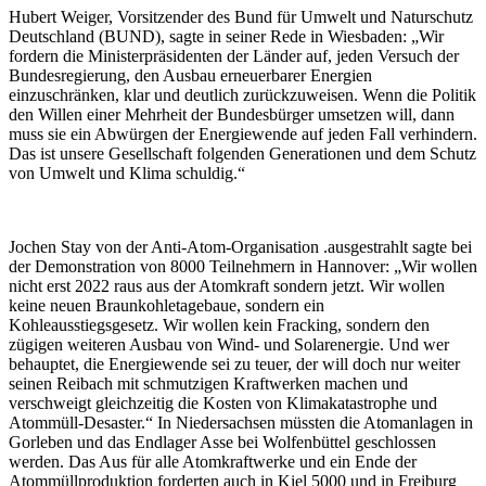
Hubert Weiger, Vorsitzender des Bund für Umwelt und Naturschutz
Deutschland (BUND), sagte in seiner Rede in Wiesbaden: „Wir
fordern die Ministerpräsidenten der Länder auf, jeden Versuch der
Bundesregierung, den Ausbau erneuerbarer Energien
einzuschränken, klar und deutlich zurückzuweisen. Wenn die Politik
den Willen einer Mehrheit der Bundesbürger umsetzen will, dann
muss sie ein Abwürgen der Energiewende auf jeden Fall verhindern.
Das ist unsere Gesellschaft folgenden Generationen und dem Schutz
von Umwelt und Klima schuldig.“
Jochen Stay von der Anti-Atom-Organisation .ausgestrahlt sagte bei
der Demonstration von 8000 Teilnehmern in Hannover: „Wir wollen
nicht erst 2022 raus aus der Atomkraft sondern jetzt. Wir wollen
keine neuen Braunkohletagebaue, sondern ein
Kohleausstiegsgesetz. Wir wollen kein Fracking, sondern den
zügigen weiteren Ausbau von Wind- und Solarenergie. Und wer
behauptet, die Energiewende sei zu teuer, der will doch nur weiter
seinen Reibach mit schmutzigen Kraftwerken machen und
verschweigt gleichzeitig die Kosten von Klimakatastrophe und
Atommüll-Desaster.“ In Niedersachsen müssten die Atomanlagen in
Gorleben und das Endlager Asse bei Wolfenbüttel geschlossen
werden. Das Aus für alle Atomkraftwerke und ein Ende der
Atommüllproduktion forderten auch in Kiel 5000 und in Freiburg