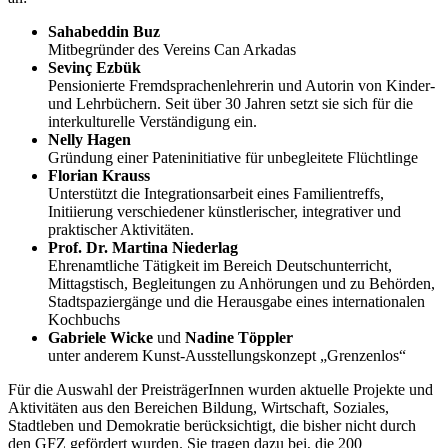
Sahabeddin Buz
Mitbegründer des Vereins Can Arkadas
Sevinç Ezbük
Pensionierte Fremdsprachenlehrerin und Autorin von Kinder-
und Lehrbüchern. Seit über 30 Jahren setzt sie sich für die
interkulturelle Verständigung ein.
Nelly Hagen
Gründung einer Pateninitiative für unbegleitete Flüchtlinge
Florian Krauss
Unterstützt die Integrationsarbeit eines Familientreffs,
Initiierung verschiedener künstlerischer, integrativer und
praktischer Aktivitäten.
Prof. Dr. Martina Niederlag
Ehrenamtliche Tätigkeit im Bereich Deutschunterricht,
Mittagstisch, Begleitungen zu Anhörungen und zu Behörden,
Stadtspaziergänge und die Herausgabe eines internationalen
Kochbuchs
Gabriele Wicke
und
Nadine Töppler
unter anderem Kunst-Ausstellungskonzept „Grenzenlos“
Für die Auswahl der PreisträgerInnen wurden aktuelle Projekte und
Aktivitäten aus den Bereichen Bildung, Wirtschaft, Soziales,
Stadtleben und Demokratie berücksichtigt, die bisher nicht durch
den GFZ gefördert wurden. Sie tragen dazu bei, die 200