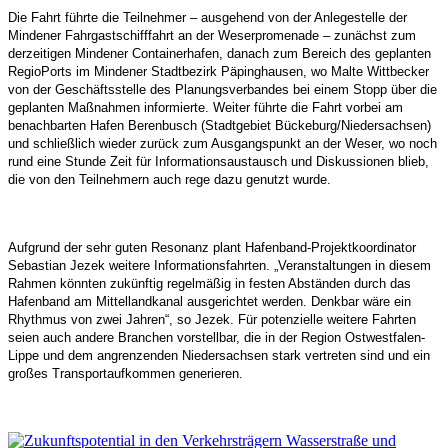
Die Fahrt führte die Teilnehmer – ausgehend von der Anlegestelle der
Mindener Fahrgastschifffahrt an der Weserpromenade – zunächst zum
derzeitigen Mindener Containerhafen, danach zum Bereich des geplanten
RegioPorts im Mindener Stadtbezirk Päpinghausen, wo Malte Wittbecker
von der Geschäftsstelle des Planungsverbandes bei einem Stopp über die
geplanten Maßnahmen informierte. Weiter führte die Fahrt vorbei am
benachbarten Hafen Berenbusch (Stadtgebiet Bückeburg/Niedersachsen)
und schließlich wieder zurück zum Ausgangspunkt an der Weser, wo noch
rund eine Stunde Zeit für Informationsaustausch und Diskussionen blieb,
die von den Teilnehmern auch rege dazu genutzt wurde.
Aufgrund der sehr guten Resonanz plant Hafenband-Projektkoordinator
Sebastian Jezek weitere Informationsfahrten. „Veranstaltungen in diesem
Rahmen könnten zukünftig regelmäßig in festen Abständen durch das
Hafenband am Mittellandkanal ausgerichtet werden. Denkbar wäre ein
Rhythmus von zwei Jahren“, so Jezek. Für potenzielle weitere Fahrten
seien auch andere Branchen vorstellbar, die in der Region Ostwestfalen-
Lippe und dem angrenzenden Niedersachsen stark vertreten sind und ein
großes Transportaufkommen generieren.