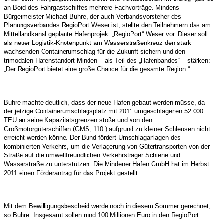
an Bord des Fahrgastschiffes mehrere Fachvorträge. Mindens
Bürgermeister Michael Buhre, der auch Verbandsvorsteher des
Planungsverbandes RegioPort Weser ist, stellte den Teilnehmern das am
Mittellandkanal geplante Hafenprojekt „RegioPort“ Weser vor. Dieser soll
als neuer Logistik-Knotenpunkt am Wasserstraßenkreuz den stark
wachsenden Containerumschlag für die Zukunft sichern und den
trimodalen Hafenstandort Minden – als Teil des „Hafenbandes“ – stärken:
„Der RegioPort bietet eine große Chance für die gesamte Region.“
Buhre machte deutlich, dass der neue Hafen gebaut werden müsse, da
der jetzige Containerumschlagsplatz mit 2011 umgeschlagenen 52.000
TEU an seine Kapazitätsgrenzen stoße und von den
Großmotorgüterschiffen (GMS, 110 ) aufgrund zu kleiner Schleusen nicht
erreicht werden könne. Der Bund fördert Umschlaganlagen des
kombinierten Verkehrs, um die Verlagerung von Gütertransporten von der
Straße auf die umweltfreundlichen Verkehrsträger Schiene und
Wasserstraße zu unterstützen. Die Mindener Hafen GmbH hat im Herbst
2011 einen Förderantrag für das Projekt gestellt.
Mit dem Bewilligungsbescheid werde noch in diesem Sommer gerechnet,
so Buhre. Insgesamt sollen rund 100 Millionen Euro in den RegioPort