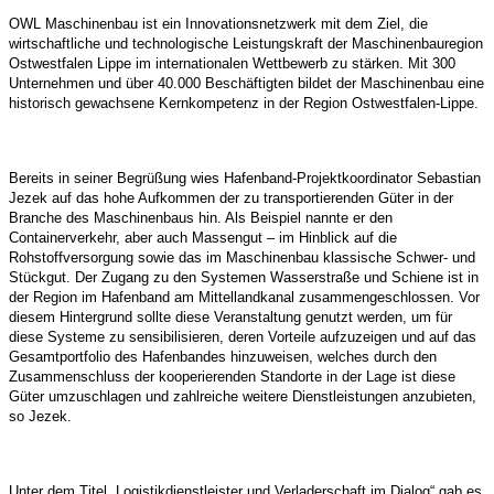
OWL Maschinenbau ist ein Innovationsnetzwerk mit dem Ziel, die
wirtschaftliche und technologische Leistungskraft der Maschinenbauregion
Ostwestfalen Lippe im internationalen Wettbewerb zu stärken. Mit 300
Unternehmen und über 40.000 Beschäftigten bildet der Maschinenbau eine
historisch gewachsene Kernkompetenz in der Region Ostwestfalen-Lippe.
Bereits in seiner Begrüßung wies Hafenband-Projektkoordinator Sebastian
Jezek auf das hohe Aufkommen der zu transportierenden Güter in der
Branche des Maschinenbaus hin. Als Beispiel nannte er den
Containerverkehr, aber auch Massengut – im Hinblick auf die
Rohstoffversorgung sowie das im Maschinenbau klassische Schwer- und
Stückgut. Der Zugang zu den Systemen Wasserstraße und Schiene ist in
der Region im Hafenband am Mittellandkanal zusammengeschlossen. Vor
diesem Hintergrund sollte diese Veranstaltung genutzt werden, um für
diese Systeme zu sensibilisieren, deren Vorteile aufzuzeigen und auf das
Gesamtportfolio des Hafenbandes hinzuweisen, welches durch den
Zusammenschluss der kooperierenden Standorte in der Lage ist diese
Güter umzuschlagen und zahlreiche weitere Dienstleistungen anzubieten,
so Jezek.
Unter dem Titel „Logistikdienstleister und Verladerschaft im Dialog“ gab es