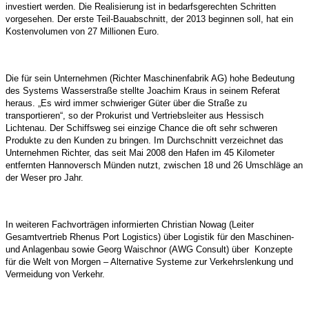
investiert werden. Die Realisierung ist in bedarfsgerechten Schritten
vorgesehen. Der erste Teil-Bauabschnitt, der 2013 beginnen soll, hat ein
Kostenvolumen von 27 Millionen Euro.
Die für sein Unternehmen (Richter Maschinenfabrik AG) hohe Bedeutung
des Systems Wasserstraße stellte Joachim Kraus in seinem Referat
heraus. „Es wird immer schwieriger Güter über die Straße zu
transportieren“, so der Prokurist und Vertriebsleiter aus Hessisch
Lichtenau. Der Schiffsweg sei einzige Chance die oft sehr schweren
Produkte zu den Kunden zu bringen. Im Durchschnitt verzeichnet das
Unternehmen Richter, das seit Mai 2008 den Hafen im 45 Kilometer
entfernten Hannoversch Münden nutzt, zwischen 18 und 26 Umschläge an
der Weser pro Jahr.
In weiteren Fachvorträgen informierten Christian Nowag (Leiter
Gesamtvertrieb Rhenus Port Logistics) über Logistik für den Maschinen-
und Anlagenbau sowie Georg Waischnor (AWG Consult) über Konzepte
für die Welt von Morgen – Alternative Systeme zur Verkehrslenkung und
Vermeidung von Verkehr.