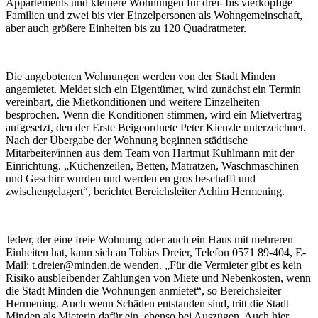
Appartements und kleinere Wohnungen für drei- bis vierköpfige
Familien und zwei bis vier Einzelpersonen als Wohngemeinschaft,
aber auch größere Einheiten bis zu 120 Quadratmeter.
Die angebotenen Wohnungen werden von der Stadt Minden
angemietet. Meldet sich ein Eigentümer, wird zunächst ein Termin
vereinbart, die Mietkonditionen und weitere Einzelheiten
besprochen. Wenn die Konditionen stimmen, wird ein Mietvertrag
aufgesetzt, den der Erste Beigeordnete Peter Kienzle unterzeichnet.
Nach der Übergabe der Wohnung beginnen städtische
Mitarbeiter/innen aus dem Team von Hartmut Kuhlmann mit der
Einrichtung. „Küchenzeilen, Betten, Matratzen, Waschmaschinen
und Geschirr wurden und werden en gros beschafft und
zwischengelagert“, berichtet Bereichsleiter Achim Hermening.
Jede/r, der eine freie Wohnung oder auch ein Haus mit mehreren
Einheiten hat, kann sich an Tobias Dreier, Telefon 0571 89-404, E-
Mail: t.dreier@minden.de wenden. „Für die Vermieter gibt es kein
Risiko ausbleibender Zahlungen von Miete und Nebenkosten, wenn
die Stadt Minden die Wohnungen anmietet“, so Bereichsleiter
Hermening. Auch wenn Schäden entstanden sind, tritt die Stadt
Minden als Mieterin dafür ein, ebenso bei Auszügen. Auch hier