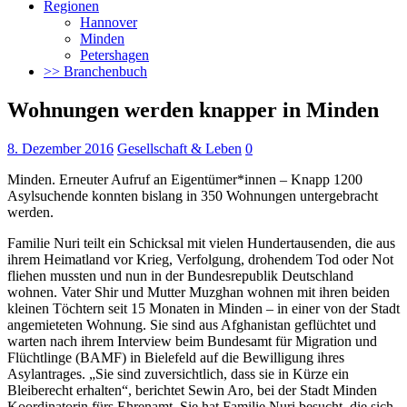
Regionen
Hannover
Minden
Petershagen
>> Branchenbuch
Wohnungen werden knapper in Minden
8. Dezember 2016
Gesellschaft & Leben
0
Minden. Erneuter Aufruf an Eigentümer*innen – Knapp 1200
Asylsuchende konnten bislang in 350 Wohnungen untergebracht
werden.
Familie Nuri teilt ein Schicksal mit vielen Hundertausenden, die aus
ihrem Heimatland vor Krieg, Verfolgung, drohendem Tod oder Not
fliehen mussten und nun
in der Bundesrepublik Deutschland
wohnen. Vater Shir und Mutter Muzghan wohnen mit ihren beiden
kleinen Töchtern seit 15 Monaten in Minden – in einer von der Stadt
angemieteten Wohnung. Sie sind aus Afghanistan geflüchtet und
warten nach ihrem Interview beim Bundesamt für Migration und
Flüchtlinge (BAMF) in Bielefeld auf die Bewilligung ihres
Asylantrages. „Sie sind zuversichtlich, dass sie in Kürze ein
Bleiberecht erhalten“, berichtet Sewin Aro, bei der Stadt Minden
Koordinatorin fürs Ehrenamt. Sie hat Familie Nuri besucht, die sich