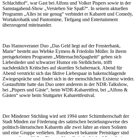
Schlachthof“, war Gast bei Alfons und Volker Pispers sowie in der
Samstagabend-Show „Verstehen Sie Spaß?“. In seinem aktuellen
Programm „Alles ist nie genug“ verbindet er Kabarett und Comedy,
Wortakrobatik und Pantomime, Tiefgang und Entertainment
überzeugend miteinander.
Das Hannoveraner Duo „Das Geld liegt auf der Fensterbank,
Marie“ besteht aus Wiebke Eymess & Friedolin Müller. In ihrem
preisgekrönten Programm „MitternachtsSpaghetti“ geben sich
Liebeslieder und schwarzer Humor ein Stelldichein, trifft
nachdenklich Kritisches auf skurrilen Schabernack. Abend für
Abend verstrickt sich das fiktive Liebespaar in hakenschlagende
Zwiegespräche und findet sich in der menschlichen Existenz wieder.
Gastauftritte hatte das Duo unter anderem in der NDR-Talkshow,
bei „Pispers und Gäste“, beim WDR-Kabarettfest, bei „Alfons &
Gästen“ sowie beim Stuttgarter Kabarettfestival.
Der Mindener Stichling wird seit 1994 unter Schirmherrschaft der
Stadt Minden zur Förderung des satirischen beziehungsweise des
politisch-literarischen Kabaretts alle zwei Jahre an einen Solisten
und eine Gruppe verliehen. Bundesweit bekannte Preisträger sind