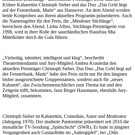
Kölner Kabarettist Christoph Sieber und das Duo „Das Geld liegt
auf der Fensterbank, Marie“ aus Hannover. An dem Abend werden
beide Kostproben aus ihrem aktuellen Programm präsentieren. Auch
die Namensgeber für den Preis, die „Mindener Stichlinge“,
bereichern den Abend. Lioba Albus, Stichlings-Preisträgerin von
1998, wird in ihrer Rolle der sauerländischen Hausfrau Mia
Mittelkötter durch die Gala führen.
„Vielseitig, talentiert, intelligent und klug“, beschreibt
Theaterintendantin und Jury-Mitglied Andrea Krauledat den
aktuellen Preisträger Christoph Sieber. Das Duo „Das Geld liegt auf
der Fensterbank, Marie“ habe den Preis nicht nur für den längsten
bisher ausgezeichnete Gruppennamen, sondern auch für „neues
Kabarett“, das Zwischenmenschliches zum Thema hat und den
Zeitgeist trifft, bekommen, fasst Birger Hausmann, ebenfalls Jury-
Mitglied, zusammen.
Christoph Sieber ist Kabarettist, Comedian, Autor und Moderator
(Jahrgang 1970). Der studierte Pantomime präsentiert seit 2010 die
monatliche TV-Sendung „Spätschicht“ (SWR). Er hatte in jüngster
Vergangenheit auch Gastauftritte im „Satiregipfel“, bei „Ottis