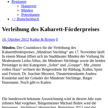
Regionen
Hannover
Minden
Petershagen
>> Branchenbuch
Verleihung des Kabarett-Förderpreises
16. Oktober 2012
Kultur & Reisen
0
Minden.
Der Countdown für die Verleihung des
Kabarettförderpreises „Mindener Stichling“ am 17. November läuft:
In einem Monat öffnet sich im Stadttheater Minden der Vorhang für
Moderatorin Lioba Albus, die Mindener Stichlinge sowie die beiden
Preisträger in den Kategorien „Solist“ und „Gruppe“.
Mit „einem
vollen Haus“ rechnen der Beigeordnete für Bildung, Kultur, Sport
und Freizeit, Dr. Joachim Meynert, Theaterintendantin Andrea
Krauledat und der Gründer der Mindener Stichlinge, Birger
Hausmann. Noch gibt es Karten.
Die bundesweit bekannte Auszeichnung wird in diesem Jahr zum
zehnten Mal vergeben. Bürgermeister Michael Buhre wird die
bronzenen „Stichlinge“ überreichen. Preisträger 2012 sind der