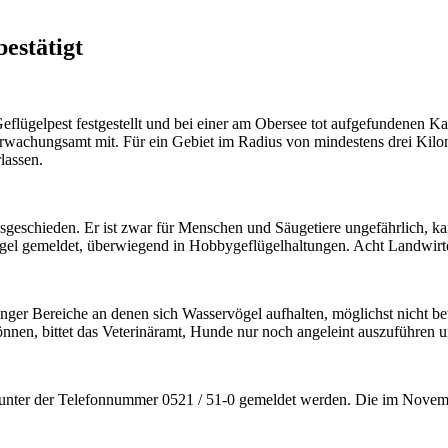
estätigt
lügelpest festgestellt und bei einer am Obersee tot aufgefundenen Ka
rwachungsamt mit. Für ein Gebiet im Radius von mindestens drei Kil
lassen.
geschieden. Er ist zwar für Menschen und Säugetiere ungefährlich, ka
gel gemeldet, überwiegend in Hobbygeflügelhaltungen. Acht Landwirte 
änger Bereiche an denen sich Wasservögel aufhalten, möglichst nicht 
können, bittet das Veterinäramt, Hunde nur noch angeleint auszuführen
ter der Telefonnummer 0521 / 51-0 gemeldet werden. Die im November 2