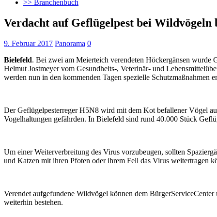
>> Branchenbuch
Verdacht auf Geflügelpest bei Wildvögeln b
9. Februar 2017
Panorama
0
Bielefeld
. Bei zwei am Meierteich verendeten Höckergänsen wurde Gef
Helmut Jostmeyer vom Gesundheits-, Veterinär- und Lebensmittelübe
werden nun in den kommenden Tagen spezielle Schutzmaßnahmen er
Der Geflügelpesterreger H5N8 wird mit dem Kot befallener Vögel aus
Vogelhaltungen gefährden. In Bielefeld sind rund 40.000 Stück Geflü
Um einer Weiterverbreitung des Virus vorzubeugen, sollten Spazierg
und Katzen mit ihren Pfoten oder ihrem Fell das Virus weitertragen 
Verendet aufgefundene Wildvögel können dem BürgerServiceCenter un
weiterhin bestehen.