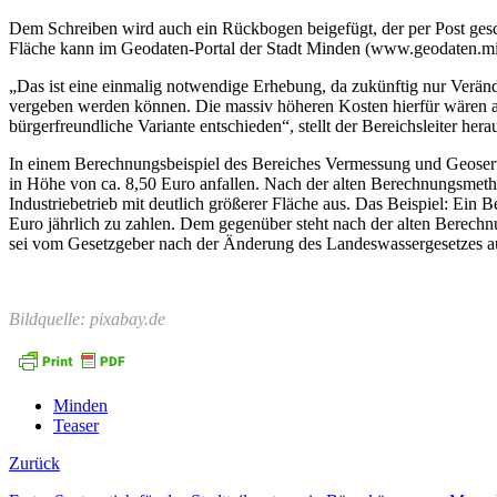
Dem Schreiben wird auch ein Rückbogen beigefügt, der per Post gesch
Fläche kann im Geodaten-Portal der Stadt Minden (www.geodaten.min
„Das ist eine einmalig notwendige Erhebung, da zukünftig nur Verän
vergeben werden können. Die massiv höheren Kosten hierfür wären ab
bürgerfreundliche Variante entschieden“, stellt der Bereichsleiter he
In einem Berechnungsbeispiel des Bereiches Vermessung und Geoservi
in Höhe von ca. 8,50 Euro anfallen. Nach der alten Berechnungsmetho
Industriebetrieb mit deutlich größerer Fläche aus. Das Beispiel: Ein
Euro jährlich zu zahlen. Dem gegenüber steht nach der alten Berechn
sei vom Gesetzgeber nach der Änderung des Landeswassergesetzes au
Bildquelle: pixabay.de
Minden
Teaser
Zurück