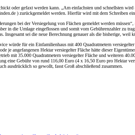
ickt oder gefaxt werden kann. „Am einfachsten und schnellsten wird es
den.de ) zurückgemeldet werden. Hierfür wird mit dem Schreiben ein
derungen bei der Versiegelung von Flächen gemeldet werden müssen“, 
er in die Umlage eingeflossen und somit vom Gebührenzahler zu trage
raus. Insgesamt sei die neue Berechnung genauer als die bisherige, wei
ce würde für ein Einfamilienhaus mit 400 Quadratmetern versiegelter
de je angefangenen Hektar versiegelter Fläche hätte dieser Eigentümer
 Betrieb mit 35.000 Quadratmetern versiegelter Fläche und weiteren 40
ung eine Gebühr von rund 116,00 Euro (4 x 16,50 Euro pro Hektar versi
ch ausdrücklich so gewollt, fasst Groß abschließend zusammen.