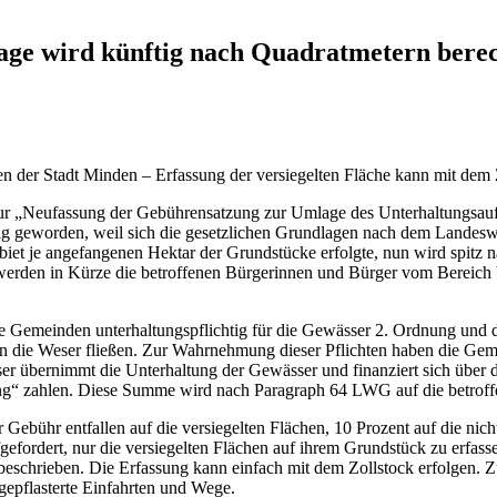
ge wird künftig nach Quadratmetern bere
n der Stadt Minden – Erfassung der versiegelten Fläche kann mit dem Z
zur „Neufassung der Gebührensatzung zur Umlage des Unterhaltungsaufw
g geworden, weil sich die gesetzlichen Grundlagen nach dem Landeswas
iet je angefangenen Hektar der Grundstücke erfolgte, nun wird spitz 
werden in Kürze die betroffenen Bürgerinnen und Bürger vom Bereich
emeinden unterhaltungspflichtig für die Gewässer 2. Ordnung und di
n die Weser fließen. Zur Wahrnehmung dieser Pflichten haben die Geme
 übernimmt die Unterhaltung der Gewässer und finanziert sich über d
g“ zahlen. Diese Summe wird nach Paragraph 64 LWG auf die betroff
ebühr entfallen auf die versiegelten Flächen, 10 Prozent auf die nich
fordert, nur die versiegelten Flächen auf ihrem Grundstück zu erfasse
 beschrieben. Die Erfassung kann einfach mit dem Zollstock erfolgen. 
gepflasterte Einfahrten und Wege.