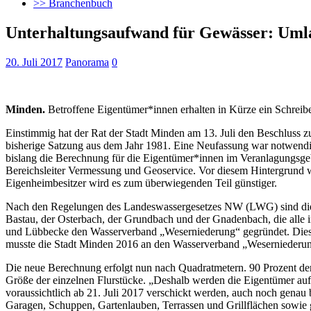
>> Branchenbuch
Unterhaltungsaufwand für Gewässer: Umla
20. Juli 2017
Panorama
0
Minden.
Betroffene Eigentümer*innen erhalten in Kürze ein Schreibe
Einstimmig hat der Rat der Stadt Minden am 13. Juli den Beschluss 
bisherige Satzung aus dem Jahr 1981. Eine Neufassung war notwendi
bislang die Berechnung für die Eigentümer*innen im Veranlagungsgeb
Bereichsleiter Vermessung und Geoservice. Vor diesem Hintergrund 
Eigenheimbesitzer wird es zum überwiegenden Teil günstiger.
Nach den Regelungen des Landeswassergesetzes NW (LWG) sind die G
Bastau, der Osterbach, der Grundbach und der Gnadenbach, die alle i
und Lübbecke den Wasserverband „Weserniederung“ gegründet. Dieser
musste die Stadt Minden 2016 an den Wasserverband „Weserniederun
Die neue Berechnung erfolgt nun nach Quadratmetern. 90 Prozent der G
Größe der einzelnen Flurstücke. „Deshalb werden die Eigentümer aufge
voraussichtlich ab 21. Juli 2017 verschickt werden, auch noch genau
Garagen, Schuppen, Gartenlauben, Terrassen und Grillflächen sowie 