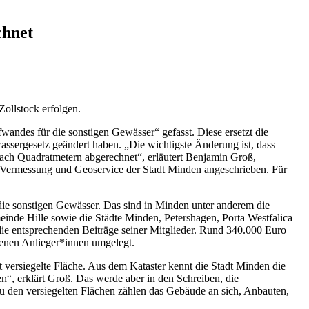
chnet
ollstock erfolgen.
andes für die sonstigen Gewässer“ gefasst. Diese ersetzt die
sergesetz geändert haben. „Die wichtigste Änderung ist, dass
nach Quadratmetern abgerechnet“, erläutert Benjamin Groß,
 Vermessung und Geoservice der Stadt Minden angeschrieben. Für
e sonstigen Gewässer. Das sind in Minden unter anderem die
inde Hille sowie die Städte Minden, Petershagen, Porta Westfalica
ie entsprechenden Beiträge seiner Mitglieder. Rund 340.000 Euro
enen Anlieger*innen umgelegt.
t versiegelte Fläche. Aus dem Kataster kennt die Stadt Minden die
n“, erklärt Groß. Das werde aber in den Schreiben, die
Zu den versiegelten Flächen zählen das Gebäude an sich, Anbauten,