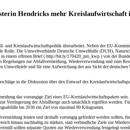
erin Hendricks mehr Kreislaufwirtschaft 
fall- und Kreislaufwirtschaftspolitik überarbeitet. Neben der EU-Kom
le Rolle.
Die Umweltverbände Deutsche Umwelthilfe (DUH), Natursc
 einem offenen Brief ( http://bit.ly/170420_pm_kwp ) von der Bunde
chen Regelungen zur Abfallvermeidung, Wiederverwendung und zum Resso
en Umweltziele und für eine Aufweichung des aus Sicht der deutschen
schläge in die Diskussion über den Entwurf des Kreislaufwirtschaft
rmeidung das vorrangige Ziel eines EU-Kreislaufwirtschaftspakets sein
 Verringerung der Abfallberge auch tatsächlich ergriffen werden. Für 
gsabfälle bis 2030 ein Ziel von maximal 90 Kilogramm.
vermeidung leisten und deshalb vorrangig gefördert werden sollten, f
ich hinaus nachhaltig zu stärken, sind verbindliche Ziele zur Wiede
errmüll sollten separate Quoten zur Wiederverwendung festgelegt werd