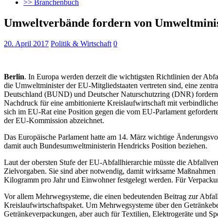
>> Branchenbuch
Umweltverbände fordern von Umweltminist
20. April 2017
Politik & Wirtschaft
0
Berlin
. In Europa werden derzeit die wichtigsten Richtlinien der Ab
die Umweltminister der EU-Mitgliedstaaten vertreten sind, eine zentra
Deutschland (BUND) und Deutscher Naturschutzring (DNR) fordern in
Nachdruck für eine ambitionierte Kreislaufwirtschaft mit verbindli
sich im EU-Rat eine Position gegen die vom EU-Parlament gefordert
der EU-Kommission abzeichnet.
Das Europäische Parlament hatte am 14. März wichtige Änderungsvor
damit auch Bundesumweltministerin Hendricks Position beziehen.
Laut der obersten Stufe der EU-Abfallhierarchie müsste die Abfallve
Zielvorgaben. Sie sind aber notwendig, damit wirksame Maßnahmen zur
Kilogramm pro Jahr und Einwohner festgelegt werden. Für Verpackun
Vor allem Mehrwegsysteme, die einen bedeutenden Beitrag zur Abfall
Kreislaufwirtschaftspaket. Um Mehrwegsysteme über den Getränkebere
Getränkeverpackungen, aber auch für Textilien, Elektrogeräte und Sp