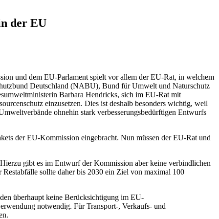
in der EU
mission und dem EU-Parlament spielt vor allem der EU-Rat, in welchem
hutzbund Deutschland (NABU), Bund für Umwelt und Naturschutz
sumweltministerin Barbara Hendricks, sich im EU-Rat mit
urcenschutz einzusetzen. Dies ist deshalb besonders wichtig, weil
 Umweltverbände ohnehin stark verbesserungsbedürftigen Entwurfs
spakets der EU-Kommission eingebracht. Nun müssen der EU-Rat und
. Hierzu gibt es im Entwurf der Kommission aber keine verbindlichen
Restabfälle sollte daher bis 2030 ein Ziel von maximal 100
inden überhaupt keine Berücksichtigung im EU-
rverwendung notwendig. Für Transport-, Verkaufs- und
en.