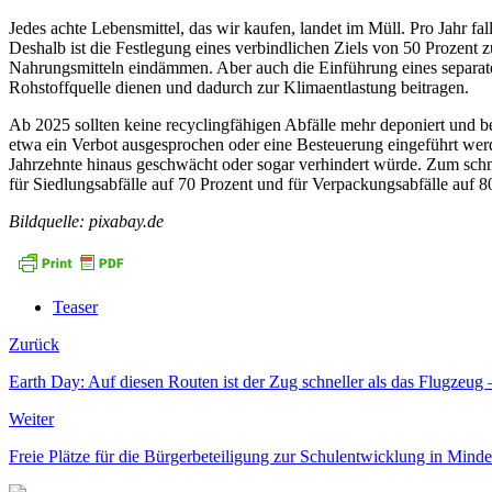
Jedes achte Lebensmittel, das wir kaufen, landet im Müll. Pro Jahr fa
Deshalb ist die Festlegung eines verbindlichen Ziels von 50 Prozent
Nahrungsmitteln eindämmen. Aber auch die Einführung eines separaten
Rohstoffquelle dienen und dadurch zur Klimaentlastung beitragen.
Ab 2025 sollten keine recyclingfähigen Abfälle mehr deponiert und 
etwa ein Verbot ausgesprochen oder eine Besteuerung eingeführt werd
Jahrzehnte hinaus geschwächt oder sogar verhindert würde. Zum sch
für Siedlungsabfälle auf 70 Prozent und für Verpackungsabfälle auf 8
Bildquelle: pixabay.de
Teaser
Zurück
Earth Day: Auf diesen Routen ist der Zug schneller als das Flugzeug 
Weiter
Freie Plätze für die Bürgerbeteiligung zur Schulentwicklung in Mind