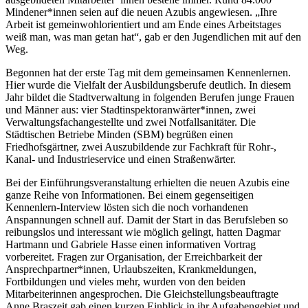
Mindener*innen seien auf die neuen Azubis angewiesen. „Ihre
Arbeit ist gemeinwohlorientiert und am Ende eines Arbeitstages
weiß man, was man getan hat“, gab er den Jugendlichen mit auf den
Weg.
Begonnen hat der erste Tag mit dem gemeinsamen Kennenlernen.
Hier wurde die Vielfalt der Ausbildungsberufe deutlich. In diesem
Jahr bildet die Stadtverwaltung in folgenden Berufen junge Frauen
und Männer aus: vier Stadtinspektoranwärter*innen, zwei
Verwaltungsfachangestellte und zwei Notfallsanitäter. Die
Städtischen Betriebe Minden (SBM) begrüßen einen
Friedhofsgärtner, zwei Auszubildende zur Fachkraft für Rohr-,
Kanal- und Industrieservice und einen Straßenwärter.
Bei der Einführungsveranstaltung erhielten die neuen Azubis eine
ganze Reihe von Informationen. Bei einem gegenseitigen
Kennenlern-Interview lösten sich die noch vorhandenen
Anspannungen schnell auf. Damit der Start in das Berufsleben so
reibungslos und interessant wie möglich gelingt, hatten Dagmar
Hartmann und Gabriele Hasse einen informativen Vortrag
vorbereitet. Fragen zur Organisation, der Erreichbarkeit der
Ansprechpartner*innen, Urlaubszeiten, Krankmeldungen,
Fortbildungen und vieles mehr, wurden von den beiden
Mitarbeiterinnen angesprochen. Die Gleichstellungsbeauftragte
Anne Braszeit gab einen kurzen Einblick in ihr Aufgabengebiet und