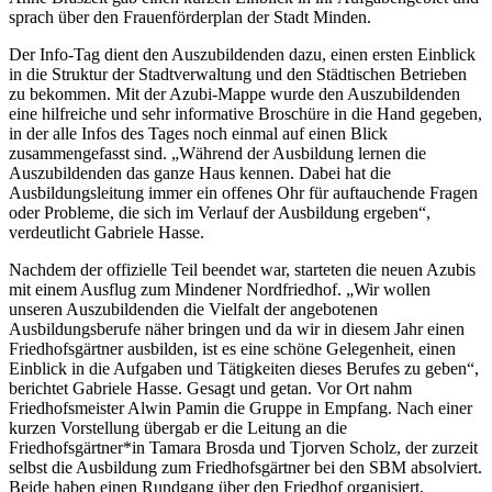
sprach über den Frauenförderplan der Stadt Minden.
Der Info-Tag dient den Auszubildenden dazu, einen ersten Einblick
in die Struktur der Stadtverwaltung und den Städtischen Betrieben
zu bekommen. Mit der Azubi-Mappe wurde den Auszubildenden
eine hilfreiche und sehr informative Broschüre in die Hand gegeben,
in der alle Infos des Tages noch einmal auf einen Blick
zusammengefasst sind. „Während der Ausbildung lernen die
Auszubildenden das ganze Haus kennen. Dabei hat die
Ausbildungsleitung immer ein offenes Ohr für auftauchende Fragen
oder Probleme, die sich im Verlauf der Ausbildung ergeben“,
verdeutlicht Gabriele Hasse.
Nachdem der offizielle Teil beendet war, starteten die neuen Azubis
mit einem Ausflug zum Mindener Nordfriedhof. „Wir wollen
unseren Auszubildenden die Vielfalt der angebotenen
Ausbildungsberufe näher bringen und da wir in diesem Jahr einen
Friedhofsgärtner ausbilden, ist es eine schöne Gelegenheit, einen
Einblick in die Aufgaben und Tätigkeiten dieses Berufes zu geben“,
berichtet Gabriele Hasse. Gesagt und getan. Vor Ort nahm
Friedhofsmeister Alwin Pamin die Gruppe in Empfang. Nach einer
kurzen Vorstellung übergab er die Leitung an die
Friedhofsgärtner*in Tamara Brosda und Tjorven Scholz, der zurzeit
selbst die Ausbildung zum Friedhofsgärtner bei den SBM absolviert.
Beide haben einen Rundgang über den Friedhof organisiert.