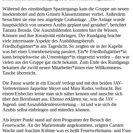
Während des einstündigen Spaziergangs kam die Gruppe am neuen
Insektenhotel und dem Grünen Klassenzimmer vorbei. Außerdem
besuchten sie eine neu angelegte Grabanlage. „Die Anlage wurde
hauptsächlich von unseren Azubis geplant und gestaltet“, berichtet
Tamara Brosda. Die Auszubildenden konnten hier ihr Wissen,
Können und ihre Kreativität einbringen. Der Rundgang brachte
viele interessante Aspekte des Ausbildungsberufs
Friedhofsgärtner*in ans Tageslicht. So zeigten sie in der Kapelle
was bei einer Urnenbeisetzung passiert. Ein*e Friedhofsgärtner*in
kann beispielsweise als Urnenträger*in eingesetzt werden – das war
vielen aus der Gruppe gar nicht bekannt. Zum Ende des Rundgangs
bekamen die zwölf neuen Mitarbeiter*innen eine Willkommens-
Tasche überreicht.
Die Pause wurde in ein Eiscafé verlegt und mit den beiden JAV-
Vertreterinnen Jaqueline Meyer und Mara Rodax verbracht. Bei
einem Eisbecher lernte man sich näher kennen und tauschte sich
über den Berufsstart aus. Ebenso erklärten sie, was die JAV –
Jugend- und Auszubildendenvertretung – ist und wie sich die
Azubis selbst einbringen und mitreden können.
Als letzter Punkt stand auf dem Programm der Besuch der
Feuerwache. An der Marienstraße angekommen, zeigten Carsten
Wache und Joachim Kühme was es heißt Feuerwehrmann- und Frau