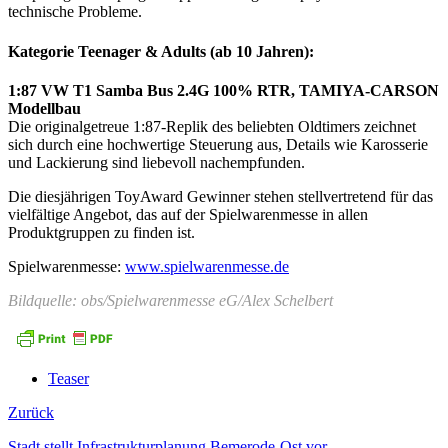
technische Probleme.
Kategorie Teenager & Adults (ab 10 Jahren):
1:87 VW T1 Samba Bus 2.4G 100% RTR, TAMIYA-CARSON
Modellbau
Die originalgetreue 1:87-Replik des beliebten Oldtimers zeichnet
sich durch eine hochwertige Steuerung aus, Details wie Karosserie
und Lackierung sind liebevoll nachempfunden.
Die diesjährigen ToyAward Gewinner stehen stellvertretend für das
vielfältige Angebot, das auf der Spielwarenmesse in allen
Produktgruppen zu finden ist.
Spielwarenmesse:
www.spielwarenmesse.de
Bildquelle: obs/Spielwarenmesse eG/Alex Schelbert
Teaser
Zurück
Stadt stellt Infrastrukturplanung Bemerode-Ost vor