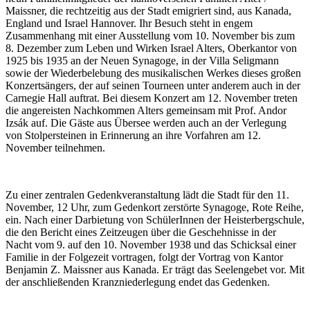
Maissner, die rechtzeitig aus der Stadt emigriert sind, aus Kanada,
England und Israel Hannover. Ihr Besuch steht in engem
Zusammenhang mit einer Ausstellung vom 10. November bis zum
8. Dezember zum Leben und Wirken Israel Alters, Oberkantor von
1925 bis 1935 an der Neuen Synagoge, in der Villa Seligmann
sowie der Wiederbelebung des musikalischen Werkes dieses großen
Konzertsängers, der auf seinen Tourneen unter anderem auch in der
Carnegie Hall auftrat. Bei diesem Konzert am 12. November treten
die angereisten Nachkommen Alters gemeinsam mit Prof. Andor
Izsák auf. Die Gäste aus Übersee werden auch an der Verlegung
von Stolpersteinen in Erinnerung an ihre Vorfahren am 12.
November teilnehmen.
Zu einer zentralen Gedenkveranstaltung lädt die Stadt für den 11.
November, 12 Uhr, zum Gedenkort zerstörte Synagoge, Rote Reihe,
ein. Nach einer Darbietung von SchülerInnen der Heisterbergschule,
die den Bericht eines Zeitzeugen über die Geschehnisse in der
Nacht vom 9. auf den 10. November 1938 und das Schicksal einer
Familie in der Folgezeit vortragen, folgt der Vortrag von Kantor
Benjamin Z. Maissner aus Kanada. Er trägt das Seelengebet vor. Mit
der anschließenden Kranzniederlegung endet das Gedenken.