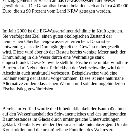
Einzugsgebiets der Bastau an das Gewässersystem der Weser
gewährleistet. Die Gesamtbaukosten belaufen sich auf circa 400.000
Euro, die zu 90 Prozent vom Land NRW getragen werden.
Im Jahr 2000 ist die EG-Wasserrahmenrichtlinie in Kraft getreten.
Sie verfolgt das Ziel, einen guten ökologischen Zustand der
heimischen Oberflächengewässer zu erreichen. Dazu ist es
notwendig, dass die Durchgängigkeit des Gewässers hergestellt
wird. Diese wird aber ab der Bastau bereits wenige Meter nach der
Einmündung in die Weser durch eine Wehranlage stark
eingeschränkt. Diese Schwelle stellt für Fische eine unüberwindbare
Barriere dar. Neben dem Teilrückbau der Wehrschwelle, wird der
Abschnitt auch strukturell verbessert. Beispielsweise wird eine
Sohlanhebung der Bastau vorgenommen. Diese ist eine naturnahe
Alternative zu den klassischen Wehren und soll den ungehinderten
Fischaufstieg gewährleisten.
Bereits im Vorfeld wurde die Unbedenklichkeit der Baumaßnahme
auf den Wasserhaushalt des Schwanenteiches und des umliegenden
Baumbestandes im Glacis durch umfangreiche Untersuchungen
geklärt. Ebenfalls wurde der Denkmalschutz miteinbezogen. Um die
Konstruktion und die ursprüngliche Funktion des Wehres zu