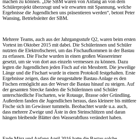
machen zu können. „Die SBM waren von Anfang an von dem
Schülerprojekt überzeugt und wir erwarten mit Spannung, welche
Ergebnisse die Jugendlichen uns präsentieren werden“, betont Peter
Wansing, Betriebsleiter der SBM.
Mehrere Teams, auch aus der Jahrgangsstufe Q2, waren beim ersten
Vortest im Oktober 2015 mit dabei. Die Schülerinnen und Schüler
nutzten die Elektrofischerei, um das Fischaufkommen in der Bastau
zu erfassen. Die Fische wurden in einen großen Wassereimer
gesetzt, um sie von dort aus einzeln vermessen zu können. Dazu
legten die Jugendlichen jeden Fisch auf ein Messbrett. Die jeweilige
Länge und die Fischart wurde in einem Protokoll festgehalten. Erste
Ergebnisse zeigen, dass die neugestaltete Bastau-Anlage es den
Fischen ermöglicht aus der Weser die Bastau hinauf zu steigen. Auf
der gesamten Strecke fanden die Schülerinnen und Schüler
unterschiedliche Fischarten, wie Rotauge, Brasse oder Gründling.
Außerdem fanden die Jugendlichen heraus, dass kleinere bis mittlere
Fische sich im Gewässer tummeln. Beobachtet wurde u.a. auch,
dass mehrere Zweige und Äste in den Steinschlitzen und daran
hängen bleibende Blätter den Wasserabfluss verändert haben.
Ende März und Anfang April 2016 hatte die Bastau solche