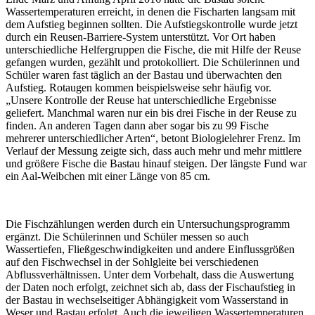
Wassertemperaturen erreicht, in denen die Fischarten langsam mit
dem Aufstieg beginnen sollten. Die Aufstiegskontrolle wurde jetzt
durch ein Reusen-Barriere-System unterstützt. Vor Ort haben
unterschiedliche Helfergruppen die Fische, die mit Hilfe der Reuse
gefangen wurden, gezählt und protokolliert. Die Schülerinnen und
Schüler waren fast täglich an der Bastau und überwachten den
Aufstieg. Rotaugen kommen beispielsweise sehr häufig vor.
„Unsere Kontrolle der Reuse hat unterschiedliche Ergebnisse
geliefert. Manchmal waren nur ein bis drei Fische in der Reuse zu
finden. An anderen Tagen dann aber sogar bis zu 99 Fische
mehrerer unterschiedlicher Arten“, betont Biologielehrer Frenz. Im
Verlauf der Messung zeigte sich, dass auch mehr und mehr mittlere
und größere Fische die Bastau hinauf steigen. Der längste Fund war
ein Aal-Weibchen mit einer Länge von 85 cm.
Die Fischzählungen werden durch ein Untersuchungsprogramm
ergänzt. Die Schülerinnen und Schüler messen so auch
Wassertiefen, Fließgeschwindigkeiten und andere Einflussgrößen
auf den Fischwechsel in der Sohlgleite bei verschiedenen
Abflussverhältnissen. Unter dem Vorbehalt, dass die Auswertung
der Daten noch erfolgt, zeichnet sich ab, dass der Fischaufstieg in
der Bastau in wechselseitiger Abhängigkeit vom Wasserstand in
Weser und Bastau erfolgt. Auch die jeweiligen Wassertemperaturen