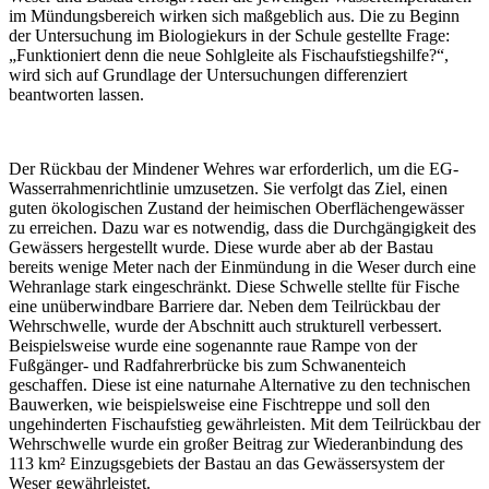
im Mündungsbereich wirken sich maßgeblich aus. Die zu Beginn
der Untersuchung im Biologiekurs in der Schule gestellte Frage:
„Funktioniert denn die neue Sohlgleite als Fischaufstiegshilfe?“,
wird sich auf Grundlage der Untersuchungen differenziert
beantworten lassen.
Der Rückbau der Mindener Wehres war erforderlich, um die EG-
Wasserrahmenrichtlinie umzusetzen. Sie verfolgt das Ziel, einen
guten ökologischen Zustand der heimischen Oberflächengewässer
zu erreichen. Dazu war es notwendig, dass die Durchgängigkeit des
Gewässers hergestellt wurde. Diese wurde aber ab der Bastau
bereits wenige Meter nach der Einmündung in die Weser durch eine
Wehranlage stark eingeschränkt. Diese Schwelle stellte für Fische
eine unüberwindbare Barriere dar. Neben dem Teilrückbau der
Wehrschwelle, wurde der Abschnitt auch strukturell verbessert.
Beispielsweise wurde eine sogenannte raue Rampe von der
Fußgänger- und Radfahrerbrücke bis zum Schwanenteich
geschaffen. Diese ist eine naturnahe Alternative zu den technischen
Bauwerken, wie beispielsweise eine Fischtreppe und soll den
ungehinderten Fischaufstieg gewährleisten. Mit dem Teilrückbau der
Wehrschwelle wurde ein großer Beitrag zur Wiederanbindung des
113 km² Einzugsgebiets der Bastau an das Gewässersystem der
Weser gewährleistet.