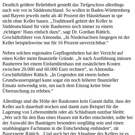
Deutlich größere Beliebtheit genießt das Tiefgeschoss allerdings
nach wie vor in Süddeutschland. So wollen in Baden-Württemberg
und Bayern jeweils mehr als 40 Prozent der Häuslebauer in spe
nicht ohne Keller bauen. „Traditionell gehört der Keller in
Süddeutschland für viele Bauherren noch immer zu einem
‚richtigen‘ Haus einfach dazu“, sagt Dr. Gordian Rättich,
Geschäftsführer von Almondia. „In Niedersachsen hingegen ist der
Keller beispielsweise nur für 16 Prozent unverzichtbar.“
Neben solchen regionalen Gepflogenheiten hat der Verzicht auf
einen Keller meist finanzielle Gründe. „Je nach Ausführung müssen
Bauherren bei einem Einfamilienhaus mit zusätzlichen Kosten
zwischen 20.000 und 60.000 Euro rechnen“, so Almondia-
Geschäftsführer Rättich. „In Gegenden mit einem hohen
Grundwasserspiegel kann sogar ein noch höherer finanzieller
Einsatz notwendig sein, um nach dem Einzug keine böse
Überraschung zu erleben.“
Allerdings sind die Höhe der Baukosten kein Garant dafür, dass der
Keller auch dauerhaft trocken und damit zum Beispiel für die
Lagerung von Lebensmitteln oder als Schlafraum nutzbar bleibt:
„Wer sich für den Bau eines Hauses mit Keller entscheidet, sollte bei
der Auswahl des Bauträgers besonders sorgfältig sein und einen
unabhängigen Fachmann in die Entscheidung einbinden“, rät
Bauexperte Rättich. „Und auch bei der Abnahme des Kellers ist es