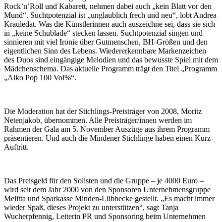
Rock’n’Roll und Kabarett, nehmen dabei auch „kein Blatt vor den
Mund“. Suchtpotenzial ist „unglaublich frech und neu“, lobt Andrea
Krauledat. Was die Künstlerinnen auch auszeichne sei, dass sie sich
in „keine Schublade“ stecken lassen. Suchtpotenzial singen und
sinnieren mit viel Ironie über Gutmenschen, BH-Größen und den
eigentlichen Sinn des Lebens. Wiedererkennbare Markenzeichen
des Duos sind eingängige Melodien und das bewusste Spiel mit dem
Mädchenschema. Das aktuelle Programm trägt den Titel „Programm
„Alko Pop 100 Vol%“.
Die Moderation hat der Stichlings-Preisträger von 2008, Moritz
Netenjakob, übernommen. Alle Preisträger/innen werden im
Rahmen der Gala am 5. November Auszüge aus ihrem Programm
präsentieren. Und auch die Mindener Stichlinge haben einen Kurz-
Auftritt.
Das Preisgeld für den Solisten und die Gruppe – je 4000 Euro –
wird seit dem Jahr 2000 von den Sponsoren Unternehmensgruppe
Melitta und Sparkasse Minden-Lübbecke gestellt. „Es macht immer
wieder Spaß, dieses Projekt zu unterstützen“, sagt Tanja
Wucherpfennig, Leiterin PR und Sponsoring beim Unternehmen