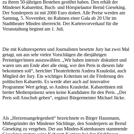
zu ihrem 50-jährigen Bestehen gestiftet haben. Den erhält der
Mindener Kabarettist, Buch- und Hörspielautor Bernd Gieseking.
Der Sonderpreis ist mit 2000 Euro dotiert. Alle Preise werden am
Samstag, 5. November, im Rahmen einer Gala ab 20 Uhr im
Stadttheater Minden überreicht. Der Kartenvorverkauf für die
Veranstaltung beginnt am 1. Juli.
Die mit Kulturexperten und Journalisten besetzte Jury hat zwei Mal
getagt, um aus sehr vielen Vorschlägen die diesjährigen
Preisträger/innen auszuwählen. „Wir haben intensiv diskutiert und
waren uns am Ende aber alle einig, wer den Preis in diesem Jahr
bekommen soll“, berichtet Theaterleiterin Andrea Krauledat, auch
Mitglied der Jury. Ein wichtiges Kriterium sei die Förderung des
politischen Kabaretts. Es werde aber auch auf innovative
Programme Wert gelegt, so Andrea Krauledat. Kabarettisten mit
breiter Medienpräsenz seien keine Kandidaten für den Preis. „Der
Preis soll Anschub geben“, ergänzt Bürgermeister Michael Jäcke.
Als „Herzensangelegenheit“ bezeichnete es Birger Hausmann,
Mitbegründer der Mindener Stichlinge, den Sonderpreis an Bernd
Gieseking zu vergeben. Der aus Minden-Kutenhausen stammende