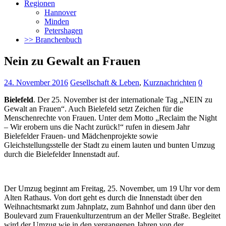
Regionen
Hannover
Minden
Petershagen
>> Branchenbuch
Nein zu Gewalt an Frauen
24. November 2016
Gesellschaft & Leben
,
Kurznachrichten
0
Bielefeld
. Der 25. November ist der internationale Tag „NEIN zu
Gewalt an Frauen“. Auch Bielefeld setzt Zeichen für die
Menschenrechte von Frauen. Unter dem Motto „Reclaim the Night
– Wir erobern uns die Nacht zurück!“ rufen in diesem Jahr
Bielefelder Frauen- und Mädchenprojekte sowie
Gleichstellungsstelle der Stadt zu einem
lauten und bunten Umzug
durch die Bielefelder Innenstadt auf.
Der Umzug beginnt am Freitag, 25. November, um 19 Uhr vor dem
Alten Rathaus. Von dort geht es durch die Innenstadt über den
Weihnachtsmarkt zum Jahnplatz, zum Bahnhof und dann über den
Boulevard zum Frauenkulturzentrum an der Meller Straße. Begleitet
wird der Umzug wie in den vergangenen Jahren von der