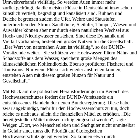
Umweltverbands vielfältig. So werden Auen immer mehr
zurückgedrängt, da die meisten Flüsse in Deutschland inzwischen
künstlich vertieft, begradigt und kanalisiert sind. Buhnen und
Deiche begrenzen zudem die Ufer, Wehre und Staustufen
unterbrechen den Strom. Sandbänke, Steilufer, Tümpel, Wiesen und
Auwälder können aber nur durch einen natürlichen Wechsel aus
Hoch- und Niedrigwasser entstehen. Sind diese Dynamik und
Vielfalt vorhanden, besteht ein großer Nutzen für die Gesellschaft.
„Der Wert von naturnahen Auen ist vielfältig“, so der BUND-
Vorsitzende weiter. „Sie schützen vor Hochwasser, filtern Nähr- und
Schadstoffe aus dem Wasser, speichern große Mengen des
klimaschädlichen Kohlendioxids. Ebenso profitieren Fischerei und
Tourismus. Nur wenn Flüsse sich wieder ausbreiten können,
entstehen Auen mit diesem großen Nutzen für Natur und
Gesellschaft.“
Mit Blick auf die politischen Herausforderungen im Bereich des
Hochwasserschutzes fordert der BUND-Vorsitzende ein
entschlossenes Handeln der neuen Bundesregierung. Diese habe
zwar angekündigt, mehr für den Hochwasserschutz zu tun, doch
reiche es nicht aus, allein die finanziellen Mittel zu erhöhen. „Die
bereitgestellten Mittel müssen richtig eingesetzt werden“, sagte
Weiger. „Dort, wo Menschenleben und Sachgüter nicht unmittelbar
in Gefahr sind, muss die Priorität auf ökologischen
Hochwasserschutz gelegt werden. So können etwa durch