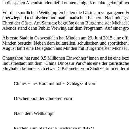
in die späten Abendstunden lief, konnten einige Kontakte geknüpft w
Vor den sportlichen Wettkämpfen hatten die Gäste am vergangenen Fr
überwiegend technischen und mathematischen Fächern. Nachmittags 
Ehren der Gäste. Am Samstag begrüßte dann Bürgermeister Michael Jä
Abends stand dann Public Viewing auf dem Programm. Auf einer gro
Als erste Stadt in Ostwestfalen hat Minden am 29. Juni 2015 eine of
Minden besucht. Neben dem kulturellen, schulischen und sportliche
August fährt eine Delegation aus Minden mit Bürgermeister Michael J
Changzhou hat rund 3,5 Millionen Einwohner*innen und ist eine bezirk
Industriestadt mit dem „China Dinosaur Park“ als eine der touristis
Flughafen befindet sich etwa 15 Kilometer vom Stadtzentrum entfernt. 
Chinesisches Boot mit hoher Schlagzahl vorn
Drachenboot der Chinesen vorn
Nach dem Wettkampf
Paddeln zum Start der Kurzstrecke mitBGM