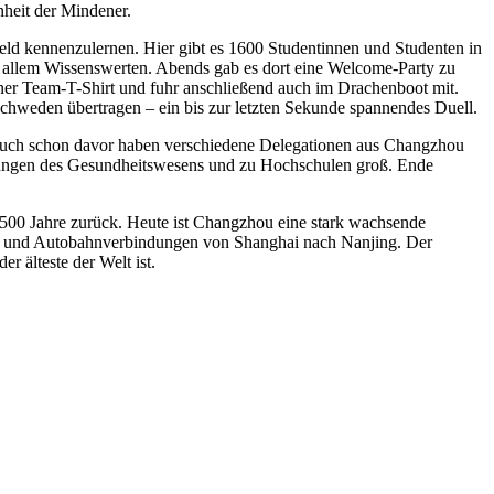
nheit der Mindener.
ld kennenzulernen. Hier gibt es 1600 Studentinnen und Studenten in
allem Wissenswerten. Abends gab es dort eine Welcome-Party zu
ner Team-T-Shirt und fuhr anschließend auch im Drachenboot mit.
weden übertragen – ein bis zur letzten Sekunde spannendes Duell.
nd auch schon davor haben verschiedene Delegationen aus Changzhou
htungen des Gesundheitswesens und zu Hochschulen groß. Ende
2.500 Jahre zurück. Heute ist Changzhou eine stark wachsende
ahn- und Autobahnverbindungen von Shanghai nach Nanjing. Der
r älteste der Welt ist.