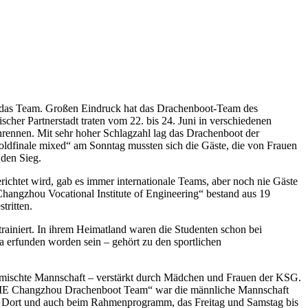
kt das Team. Großen Eindruck hat das Drachenboot-Team des
cher Partnerstadt traten vom 22. bis 24. Juni in verschiedenen
rennen. Mit sehr hoher Schlagzahl lag das Drachenboot der
Goldfinale mixed“ am Sonntag mussten sich die Gäste, die von Frauen
 den Sieg.
htet wird, gab es immer internationale Teams, aber noch nie Gäste
angzhou Vocational Institute of Engineering“ bestand aus 19
tritten.
rainiert. In ihrem Heimatland waren die Studenten schon bei
 erfunden worden sein – gehört zu den sportlichen
mischte Mannschaft – verstärkt durch Mädchen und Frauen der KSG.
„CZIE Changzhou Drachenboot Team“ war die männliche Mannschaft
. Dort und auch beim Rahmenprogramm, das Freitag und Samstag bis