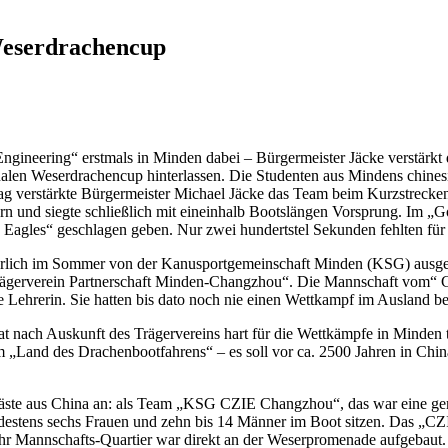
Weserdrachencup
Engineering“ erstmals in Minden dabei – Bürgermeister Jäcke verstär
nalen Weserdrachencup hinterlassen.
Die Studenten aus Mindens chinesis
 verstärkte Bürgermeister Michael Jäcke das Team beim Kurzstrecken
rn und siegte schließlich mit eineinhalb Bootslängen Vorsprung. Im „
 Eagles“ geschlagen geben. Nur zwei hundertstel Sekunden fehlten für
hrlich im Sommer von der Kanusportgemeinschaft Minden (KSG) ausgeric
rägerverein Partnerschaft Minden-Changzhou“. Die Mannschaft vom“ Ch
 Lehrerin. Sie hatten bis dato noch nie einen Wettkampf im Ausland bes
 nach Auskunft des Trägervereins hart für die Wettkämpfe in Minden t
 „Land des Drachenbootfahrens“ – es soll vor ca. 2500 Jahren in China
äste aus China an: als Team „KSG CZIE Changzhou“, das war eine ge
ndestens sechs Frauen und zehn bis 14 Männer im Boot sitzen. Das 
hr Mannschafts-Quartier war direkt an der Weserpromenade aufgebaut