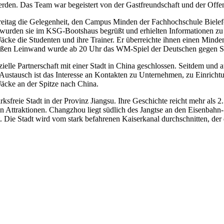
erden. Das Team war begeistert von der Gastfreundschaft und der Offe
eitag die Gelegenheit, den Campus Minden der Fachhochschule Bielefe
wurden sie im KSG-Bootshaus begrüßt und erhielten Informationen zu 
cke die Studenten und ihre Trainer. Er überreichte ihnen einen Minde
ßen Leinwand wurde ab 20 Uhr das WM-Spiel der Deutschen gegen Sch
fizielle Partnerschaft mit einer Stadt in China geschlossen. Seitdem u
n Austausch ist das Interesse an Kontakten zu Unternehmen, zu Einric
äcke an der Spitze nach China.
sfreie Stadt in der Provinz Jiangsu. Ihre Geschichte reicht mehr als 
chen Attraktionen. Changzhou liegt südlich des Jangtse an den Eisenb
Die Stadt wird vom stark befahrenen Kaiserkanal durchschnitten, der de