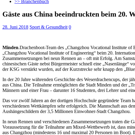
>> Branchenbuch
Gäste aus China beeindruckten beim 20. 
28. Juni 2018
Sport & Gesundheit
0
Minden
.Drachenboot-Team des „Changzhou Vocational Institute of 
„Changzhou Vocational Institute of Engineering“ beim 20. Internatio
Zusammensetzungen bei neun Rennen an – oft mit Erfolg. Am Samstag
chinesischen Gäste nebst Bürgermeister schnell eine „Nasenlänge“ vo
der KSG verstärkt wurden, auf der Kurzstrecke sehr knapp den „Blue
In der 20 Jahre währenden Geschichte des Weserdrachencups, der jä
aus China. Die Teilnahme ermöglichten die Stadt Minden und der „T
Männern und einer Frau – darunter 16 Studenten, drei Lehrer und eine
Das vor zwölf Jahren an der dortigen Hochschule gegründete Team hat
verschiedenen Wettkämpfen sehr erfolgreich. Die Mannschaft aus dem
Aushängeschildern der 3,5 Millionen Einwohner-Stadt Changzhou.
In neun Rennen und verschiedenen Zusammensetzungen traten die G
Voraussetzung für die Teilnahme am Mixed-Wettbewerb ist, dass mi
aus Changzhou (mindestens 16 und maximal 20 Personen im Boot). I